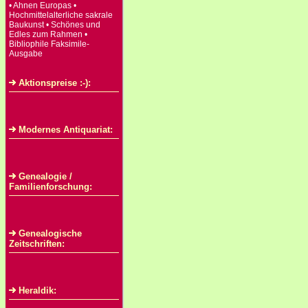
• Ahnen Europas •
Hochmittelalterliche sakrale
Baukunst • Schönes und
Edles zum Rahmen •
Bibliophile Faksimile-
Ausgabe
Aktionspreise :-):
Modernes Antiquariat:
Genealogie /
Familienforschung:
Genealogische
Zeitschriften:
Heraldik: