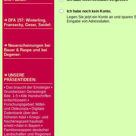
Ich habe noch kein Konto.
Legen Sie jetzt ein Konto an und sparen S
DFA 157: Winterling,
Eingabe von Adressdaten.
Fransecky, Geser, Seidel:
Neuerscheinungen bei
Bauer & Raspe und bei
Degener:
UNSERE
PRÄSENTIDEEN:
• Das braucht der Einsteiger •
Grundwissen Genealogie
Bde. 1-5 • Alte Handschriften
entschlüsseln •
Forschungsgebiet: Mittel-
und Osteuropa • Digitale
Datenbank über den
höheren Adel • Kriegs- und
Nachkriegszeit hautnah
erlebt • Adel in Bayern •
Familienwappen deutscher
Landschaften und Regionen