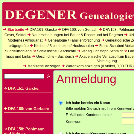
Startseite
DFA 161: Garcke
DFA 160: von Gerlach
DFA 158: Pohlman
Geser, Seidel
Neuerscheinungen bei Bauer & Raspe und bei Degener
UN
Modernes Antiquariat
Genealogie / Familienforschung
Genealogische Zei
prägegeräte
Kirchen / Bibliotheken / Hochschulen
Franz Schubert Verla
Süddeutschland
Schlesische Geschichte
Verlag Christoph Schmidt
Fak
Tipps und Links
Geschichte - Sachbuch
Akademische Verlagsoffizin Baue
Vereinigung
Merkzettel anzeigen
Warenkorb anzeigen (
0
Artikel,
0,00
EUR)
Anmeldung
DFA 161: Garcke:
Ich habe bereits ein Konto
DFA 160: von Gerlach:
Bitte melden Sie sich mit Ihrem Kennwort 
E-Mail oder Kundennummer:
Kennwort:
DFA 158: Pohlmann
und Fabian:
Ich habe mein Kennwort vergessen