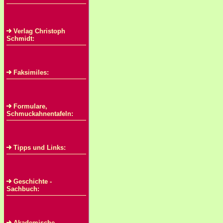
Verlag Christoph
Schmidt:
Faksimiles:
Formulare,
Schmuckahnentafeln:
Tipps und Links:
Geschichte -
Sachbuch:
Akademische