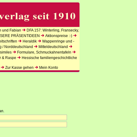
n und Fabian
DFA 157: Winterling, Fransecky,
SERE PRÄSENTIDEEN
Aktionspreise :-)
tschriften
Heraldik
Wappenringe und -
g / Norddeutschland
Mitteldeutschland
similes
Formulare, Schmuckahnentafeln
r & Raspe
Hessische familiengeschichtliche
Zur Kasse gehen
Mein Konto
an.