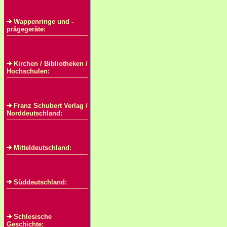
Wappenringe und -
prägegeräte:
Kirchen / Bibliotheken /
Hochschulen:
Franz Schubert Verlag /
Norddeutschland:
Mitteldeutschland:
Süddeutschland:
Schlesische
Geschichte: