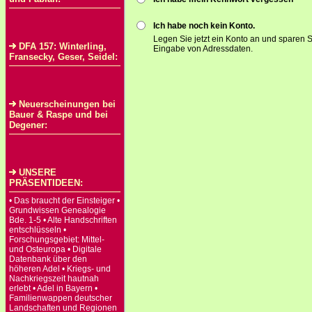
Ich habe noch kein Konto.
Legen Sie jetzt ein Konto an und sparen S
DFA 157: Winterling,
Eingabe von Adressdaten.
Fransecky, Geser, Seidel:
Neuerscheinungen bei
Bauer & Raspe und bei
Degener:
UNSERE
PRÄSENTIDEEN:
• Das braucht der Einsteiger •
Grundwissen Genealogie
Bde. 1-5 • Alte Handschriften
entschlüsseln •
Forschungsgebiet: Mittel-
und Osteuropa • Digitale
Datenbank über den
höheren Adel • Kriegs- und
Nachkriegszeit hautnah
erlebt • Adel in Bayern •
Familienwappen deutscher
Landschaften und Regionen