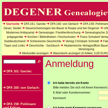
Startseite
DFA 161: Garcke
DFA 160: von Gerlach
DFA 158: Pohlman
Geser, Seidel
Neuerscheinungen bei Bauer & Raspe und bei Degener
UN
Modernes Antiquariat
Genealogie / Familienforschung
Genealogische Zei
prägegeräte
Kirchen / Bibliotheken / Hochschulen
Franz Schubert Verla
Süddeutschland
Schlesische Geschichte
Verlag Christoph Schmidt
Fak
Tipps und Links
Geschichte - Sachbuch
Akademische Verlagsoffizin Baue
Vereinigung
Merkzettel anzeigen
Warenkorb anzeigen (
0
Artikel,
0,00
EUR)
Anmeldung
DFA 161: Garcke:
Ich habe bereits ein Konto
DFA 160: von Gerlach:
Bitte melden Sie sich mit Ihrem Kennwort 
E-Mail oder Kundennummer:
Kennwort:
DFA 158: Pohlmann
und Fabian:
Ich habe mein Kennwort vergessen