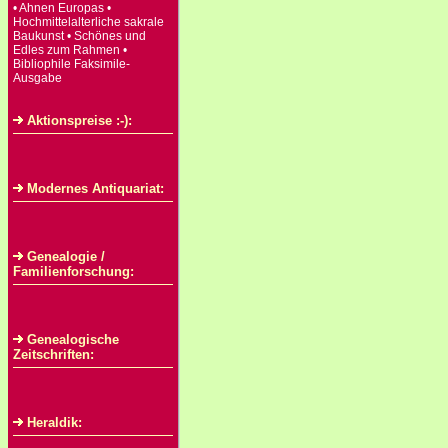
• Ahnen Europas •
Hochmittelalterliche sakrale
Baukunst • Schönes und
Edles zum Rahmen •
Bibliophile Faksimile-
Ausgabe
Aktionspreise :-):
Modernes Antiquariat:
Genealogie /
Familienforschung:
Genealogische
Zeitschriften:
Heraldik: