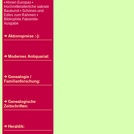
• Ahnen Europas •
Hochmittelalterliche sakrale
Baukunst • Schönes und
Edles zum Rahmen •
Bibliophile Faksimile-
Ausgabe
Aktionspreise :-):
Modernes Antiquariat:
Genealogie /
Familienforschung:
Genealogische
Zeitschriften:
Heraldik: