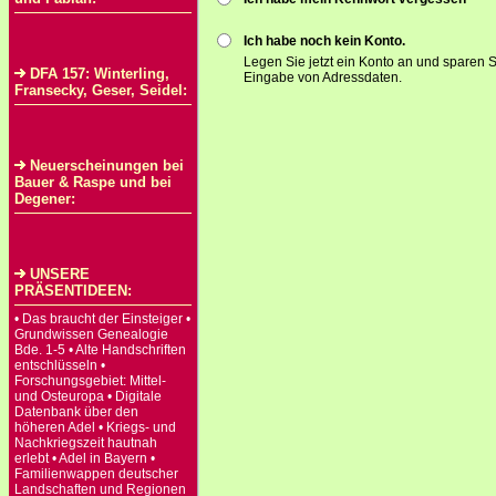
Ich habe noch kein Konto.
Legen Sie jetzt ein Konto an und sparen S
DFA 157: Winterling,
Eingabe von Adressdaten.
Fransecky, Geser, Seidel:
Neuerscheinungen bei
Bauer & Raspe und bei
Degener:
UNSERE
PRÄSENTIDEEN:
• Das braucht der Einsteiger •
Grundwissen Genealogie
Bde. 1-5 • Alte Handschriften
entschlüsseln •
Forschungsgebiet: Mittel-
und Osteuropa • Digitale
Datenbank über den
höheren Adel • Kriegs- und
Nachkriegszeit hautnah
erlebt • Adel in Bayern •
Familienwappen deutscher
Landschaften und Regionen