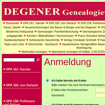
Startseite
DFA 161: Garcke
DFA 160: von Gerlach
DFA 158: Pohlman
Geser, Seidel
Neuerscheinungen bei Bauer & Raspe und bei Degener
UN
Modernes Antiquariat
Genealogie / Familienforschung
Genealogische Zei
prägegeräte
Kirchen / Bibliotheken / Hochschulen
Franz Schubert Verla
Süddeutschland
Schlesische Geschichte
Verlag Christoph Schmidt
Fak
Tipps und Links
Geschichte - Sachbuch
Akademische Verlagsoffizin Baue
Vereinigung
Merkzettel anzeigen
Warenkorb anzeigen (
0
Artikel,
0,00
EUR)
Anmeldung
DFA 161: Garcke:
Ich habe bereits ein Konto
DFA 160: von Gerlach:
Bitte melden Sie sich mit Ihrem Kennwort 
E-Mail oder Kundennummer:
Kennwort:
DFA 158: Pohlmann
und Fabian:
Ich habe mein Kennwort vergessen