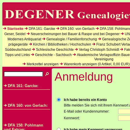
Startseite
DFA 161: Garcke
DFA 160: von Gerlach
DFA 158: Pohlman
Geser, Seidel
Neuerscheinungen bei Bauer & Raspe und bei Degener
UN
Modernes Antiquariat
Genealogie / Familienforschung
Genealogische Zei
prägegeräte
Kirchen / Bibliotheken / Hochschulen
Franz Schubert Verla
Süddeutschland
Schlesische Geschichte
Verlag Christoph Schmidt
Fak
Tipps und Links
Geschichte - Sachbuch
Akademische Verlagsoffizin Baue
Vereinigung
Merkzettel anzeigen
Warenkorb anzeigen (
0
Artikel,
0,00
EUR)
Anmeldung
DFA 161: Garcke:
Ich habe bereits ein Konto
DFA 160: von Gerlach:
Bitte melden Sie sich mit Ihrem Kennwort 
E-Mail oder Kundennummer:
Kennwort:
DFA 158: Pohlmann
und Fabian:
Ich habe mein Kennwort vergessen