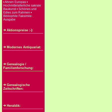
• Ahnen Europas •
Hochmittelalterliche sakrale
Baukunst • Schönes und
Edles zum Rahmen •
Bibliophile Faksimile-
Ausgabe
Aktionspreise :-):
Modernes Antiquariat:
Genealogie /
Familienforschung:
Genealogische
Zeitschriften:
Heraldik: