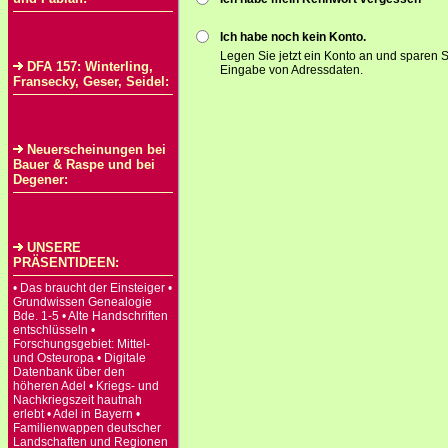
Ich habe noch kein Konto.
Legen Sie jetzt ein Konto an und sparen S
DFA 157: Winterling,
Eingabe von Adressdaten.
Fransecky, Geser, Seidel:
Neuerscheinungen bei
Bauer & Raspe und bei
Degener:
UNSERE
PRÄSENTIDEEN:
• Das braucht der Einsteiger •
Grundwissen Genealogie
Bde. 1-5 • Alte Handschriften
entschlüsseln •
Forschungsgebiet: Mittel-
und Osteuropa • Digitale
Datenbank über den
höheren Adel • Kriegs- und
Nachkriegszeit hautnah
erlebt • Adel in Bayern •
Familienwappen deutscher
Landschaften und Regionen