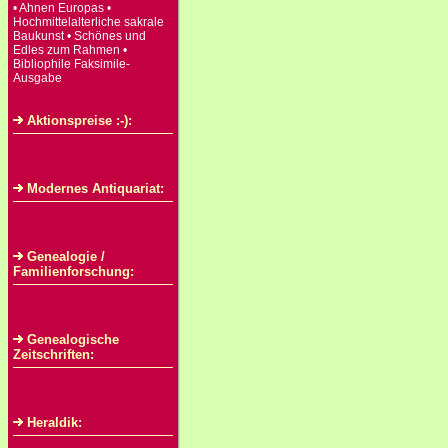
• Ahnen Europas •
Hochmittelalterliche sakrale
Baukunst • Schönes und
Edles zum Rahmen •
Bibliophile Faksimile-
Ausgabe
Aktionspreise :-):
Modernes Antiquariat:
Genealogie /
Familienforschung:
Genealogische
Zeitschriften:
Heraldik: