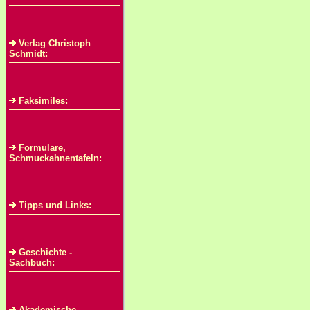
Verlag Christoph
Schmidt:
Faksimiles:
Formulare,
Schmuckahnentafeln:
Tipps und Links:
Geschichte -
Sachbuch:
Akademische