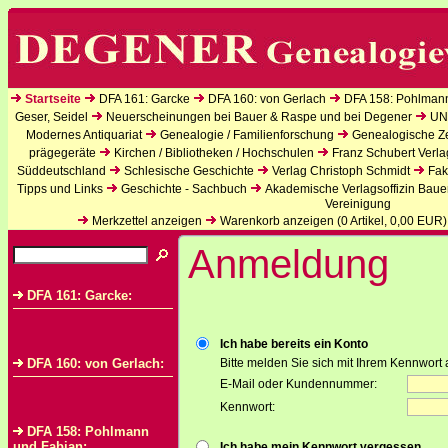
Startseite
DFA 161: Garcke
DFA 160: von Gerlach
DFA 158: Pohlman
Geser, Seidel
Neuerscheinungen bei Bauer & Raspe und bei Degener
UN
Modernes Antiquariat
Genealogie / Familienforschung
Genealogische Zei
prägegeräte
Kirchen / Bibliotheken / Hochschulen
Franz Schubert Verla
Süddeutschland
Schlesische Geschichte
Verlag Christoph Schmidt
Fak
Tipps und Links
Geschichte - Sachbuch
Akademische Verlagsoffizin Baue
Vereinigung
Merkzettel anzeigen
Warenkorb anzeigen (
0
Artikel,
0,00
EUR)
Anmeldung
DFA 161: Garcke:
Ich habe bereits ein Konto
DFA 160: von Gerlach:
Bitte melden Sie sich mit Ihrem Kennwort 
E-Mail oder Kundennummer:
Kennwort:
DFA 158: Pohlmann
und Fabian:
Ich habe mein Kennwort vergessen