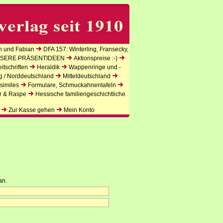
n und Fabian
DFA 157: Winterling, Fransecky,
SERE PRÄSENTIDEEN
Aktionspreise :-)
tschriften
Heraldik
Wappenringe und -
g / Norddeutschland
Mitteldeutschland
similes
Formulare, Schmuckahnentafeln
r & Raspe
Hessische familiengeschichtliche
Zur Kasse gehen
Mein Konto
an.