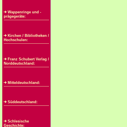
Wappenringe und -
prägegeräte:
Kirchen / Bibliotheken /
Hochschulen:
Franz Schubert Verlag /
Norddeutschland:
Mitteldeutschland:
Süddeutschland:
Schlesische
Geschichte: