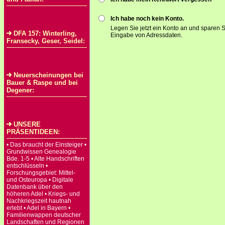
Ich habe noch kein Konto.
Legen Sie jetzt ein Konto an und sparen S
DFA 157: Winterling,
Eingabe von Adressdaten.
Fransecky, Geser, Seidel:
Neuerscheinungen bei
Bauer & Raspe und bei
Degener:
UNSERE
PRÄSENTIDEEN:
• Das braucht der Einsteiger •
Grundwissen Genealogie
Bde. 1-5 • Alte Handschriften
entschlüsseln •
Forschungsgebiet: Mittel-
und Osteuropa • Digitale
Datenbank über den
höheren Adel • Kriegs- und
Nachkriegszeit hautnah
erlebt • Adel in Bayern •
Familienwappen deutscher
Landschaften und Regionen