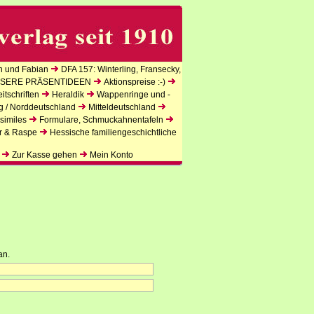
n und Fabian
DFA 157: Winterling, Fransecky,
SERE PRÄSENTIDEEN
Aktionspreise :-)
tschriften
Heraldik
Wappenringe und -
g / Norddeutschland
Mitteldeutschland
similes
Formulare, Schmuckahnentafeln
r & Raspe
Hessische familiengeschichtliche
Zur Kasse gehen
Mein Konto
an.