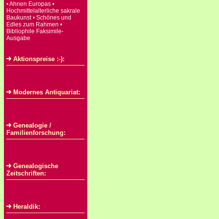
• Ahnen Europas •
Hochmittelalterliche sakrale
Baukunst • Schönes und
Edles zum Rahmen •
Bibliophile Faksimile-
Ausgabe
Aktionspreise :-):
Modernes Antiquariat:
Genealogie /
Familienforschung:
Genealogische
Zeitschriften:
Heraldik: