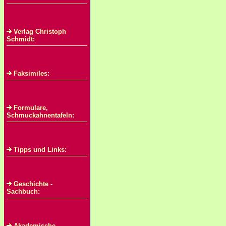
Verlag Christoph
Schmidt:
Faksimiles:
Formulare,
Schmuckahnentafeln:
Tipps und Links:
Geschichte -
Sachbuch:
Akademische