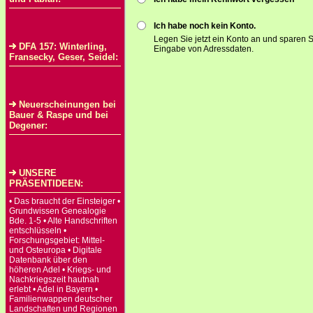
Ich habe noch kein Konto.
Legen Sie jetzt ein Konto an und sparen S
DFA 157: Winterling,
Eingabe von Adressdaten.
Fransecky, Geser, Seidel:
Neuerscheinungen bei
Bauer & Raspe und bei
Degener:
UNSERE
PRÄSENTIDEEN:
• Das braucht der Einsteiger •
Grundwissen Genealogie
Bde. 1-5 • Alte Handschriften
entschlüsseln •
Forschungsgebiet: Mittel-
und Osteuropa • Digitale
Datenbank über den
höheren Adel • Kriegs- und
Nachkriegszeit hautnah
erlebt • Adel in Bayern •
Familienwappen deutscher
Landschaften und Regionen