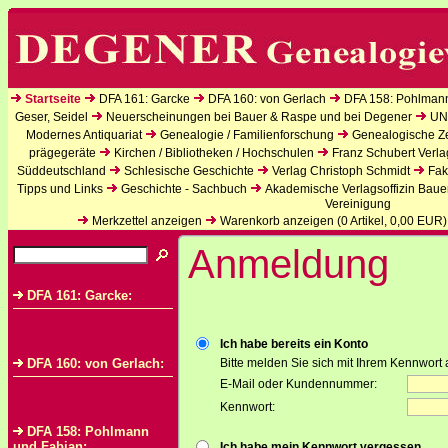
Startseite
DFA 161: Garcke
DFA 160: von Gerlach
DFA 158: Pohlman
Geser, Seidel
Neuerscheinungen bei Bauer & Raspe und bei Degener
UN
Modernes Antiquariat
Genealogie / Familienforschung
Genealogische Zei
prägegeräte
Kirchen / Bibliotheken / Hochschulen
Franz Schubert Verla
Süddeutschland
Schlesische Geschichte
Verlag Christoph Schmidt
Fak
Tipps und Links
Geschichte - Sachbuch
Akademische Verlagsoffizin Baue
Vereinigung
Merkzettel anzeigen
Warenkorb anzeigen (
0
Artikel,
0,00
EUR)
Anmeldung
DFA 161: Garcke:
Ich habe bereits ein Konto
DFA 160: von Gerlach:
Bitte melden Sie sich mit Ihrem Kennwort 
E-Mail oder Kundennummer:
Kennwort:
DFA 158: Pohlmann
und Fabian:
Ich habe mein Kennwort vergessen