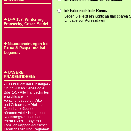
Ich habe noch kein Konto.
Legen Sie jetzt ein Konto an und sparen S
DFA 157: Winterling,
Eingabe von Adressdaten.
Fransecky, Geser, Seidel:
Neuerscheinungen bei
Bauer & Raspe und bei
Degener:
UNSERE
PRÄSENTIDEEN:
• Das braucht der Einsteiger •
Grundwissen Genealogie
Bde. 1-5 • Alte Handschriften
entschlüsseln •
Forschungsgebiet: Mittel-
und Osteuropa • Digitale
Datenbank über den
höheren Adel • Kriegs- und
Nachkriegszeit hautnah
erlebt • Adel in Bayern •
Familienwappen deutscher
Landschaften und Regionen