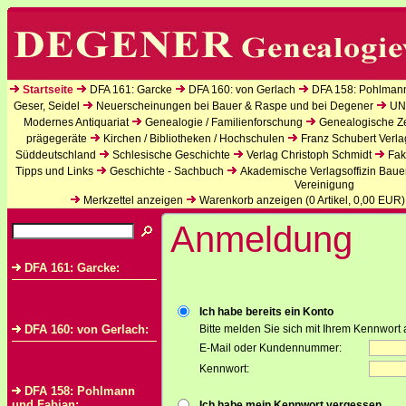
Startseite
DFA 161: Garcke
DFA 160: von Gerlach
DFA 158: Pohlman
Geser, Seidel
Neuerscheinungen bei Bauer & Raspe und bei Degener
UN
Modernes Antiquariat
Genealogie / Familienforschung
Genealogische Zei
prägegeräte
Kirchen / Bibliotheken / Hochschulen
Franz Schubert Verla
Süddeutschland
Schlesische Geschichte
Verlag Christoph Schmidt
Fak
Tipps und Links
Geschichte - Sachbuch
Akademische Verlagsoffizin Baue
Vereinigung
Merkzettel anzeigen
Warenkorb anzeigen (
0
Artikel,
0,00
EUR)
Anmeldung
DFA 161: Garcke:
Ich habe bereits ein Konto
DFA 160: von Gerlach:
Bitte melden Sie sich mit Ihrem Kennwort 
E-Mail oder Kundennummer:
Kennwort:
DFA 158: Pohlmann
und Fabian:
Ich habe mein Kennwort vergessen