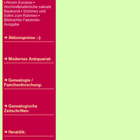
• Ahnen Europas •
Hochmittelalterliche sakrale
Baukunst • Schönes und
Edles zum Rahmen •
Bibliophile Faksimile-
Ausgabe
Aktionspreise :-):
Modernes Antiquariat:
Genealogie /
Familienforschung:
Genealogische
Zeitschriften:
Heraldik: