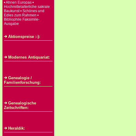
• Ahnen Europas •
Hochmittelalterliche sakrale
Baukunst • Schönes und
Edles zum Rahmen •
Bibliophile Faksimile-
Ausgabe
Aktionspreise :-):
Modernes Antiquariat:
Genealogie /
Familienforschung:
Genealogische
Zeitschriften:
Heraldik: