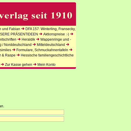
n und Fabian
DFA 157: Winterling, Fransecky,
SERE PRÄSENTIDEEN
Aktionspreise :-)
tschriften
Heraldik
Wappenringe und -
g / Norddeutschland
Mitteldeutschland
similes
Formulare, Schmuckahnentafeln
r & Raspe
Hessische familiengeschichtliche
Zur Kasse gehen
Mein Konto
an.