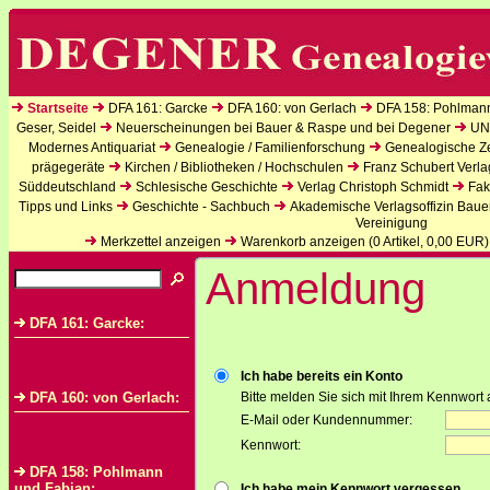
Startseite
DFA 161: Garcke
DFA 160: von Gerlach
DFA 158: Pohlman
Geser, Seidel
Neuerscheinungen bei Bauer & Raspe und bei Degener
UN
Modernes Antiquariat
Genealogie / Familienforschung
Genealogische Zei
prägegeräte
Kirchen / Bibliotheken / Hochschulen
Franz Schubert Verla
Süddeutschland
Schlesische Geschichte
Verlag Christoph Schmidt
Fak
Tipps und Links
Geschichte - Sachbuch
Akademische Verlagsoffizin Baue
Vereinigung
Merkzettel anzeigen
Warenkorb anzeigen (
0
Artikel,
0,00
EUR)
Anmeldung
DFA 161: Garcke:
Ich habe bereits ein Konto
DFA 160: von Gerlach:
Bitte melden Sie sich mit Ihrem Kennwort 
E-Mail oder Kundennummer:
Kennwort:
DFA 158: Pohlmann
und Fabian:
Ich habe mein Kennwort vergessen