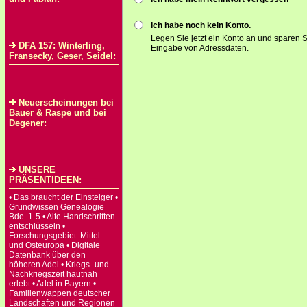
Ich habe noch kein Konto.
Legen Sie jetzt ein Konto an und sparen S
DFA 157: Winterling,
Eingabe von Adressdaten.
Fransecky, Geser, Seidel:
Neuerscheinungen bei
Bauer & Raspe und bei
Degener:
UNSERE
PRÄSENTIDEEN:
• Das braucht der Einsteiger •
Grundwissen Genealogie
Bde. 1-5 • Alte Handschriften
entschlüsseln •
Forschungsgebiet: Mittel-
und Osteuropa • Digitale
Datenbank über den
höheren Adel • Kriegs- und
Nachkriegszeit hautnah
erlebt • Adel in Bayern •
Familienwappen deutscher
Landschaften und Regionen