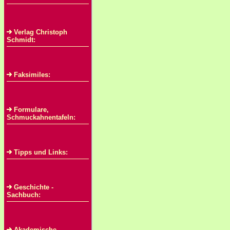
Verlag Christoph
Schmidt:
Faksimiles:
Formulare,
Schmuckahnentafeln:
Tipps und Links:
Geschichte -
Sachbuch:
Akademische