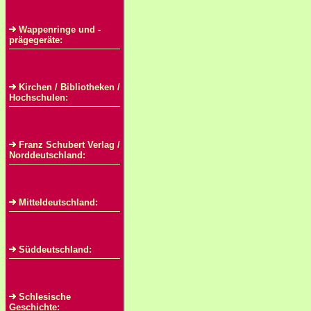
Wappenringe und -
prägegeräte:
Kirchen / Bibliotheken /
Hochschulen:
Franz Schubert Verlag /
Norddeutschland:
Mitteldeutschland:
Süddeutschland:
Schlesische
Geschichte: