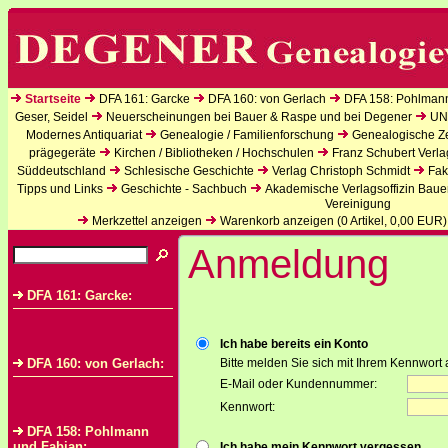
Startseite
DFA 161: Garcke
DFA 160: von Gerlach
DFA 158: Pohlman
Geser, Seidel
Neuerscheinungen bei Bauer & Raspe und bei Degener
UN
Modernes Antiquariat
Genealogie / Familienforschung
Genealogische Zei
prägegeräte
Kirchen / Bibliotheken / Hochschulen
Franz Schubert Verla
Süddeutschland
Schlesische Geschichte
Verlag Christoph Schmidt
Fak
Tipps und Links
Geschichte - Sachbuch
Akademische Verlagsoffizin Baue
Vereinigung
Merkzettel anzeigen
Warenkorb anzeigen (
0
Artikel,
0,00
EUR)
Anmeldung
DFA 161: Garcke:
Ich habe bereits ein Konto
DFA 160: von Gerlach:
Bitte melden Sie sich mit Ihrem Kennwort 
E-Mail oder Kundennummer:
Kennwort:
DFA 158: Pohlmann
und Fabian:
Ich habe mein Kennwort vergessen