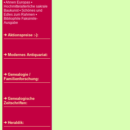
• Ahnen Europas •
Hochmittelalterliche sakrale
Baukunst • Schönes und
Edles zum Rahmen •
Bibliophile Faksimile-
Ausgabe
Aktionspreise :-):
Modernes Antiquariat:
Genealogie /
Familienforschung:
Genealogische
Zeitschriften:
Heraldik: