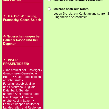
Ich habe noch kein Konto.
Legen Sie jetzt ein Konto an und sparen S
DFA 157: Winterling,
Eingabe von Adressdaten.
Fransecky, Geser, Seidel:
Neuerscheinungen bei
Bauer & Raspe und bei
Degener:
UNSERE
PRÄSENTIDEEN:
• Das braucht der Einsteiger •
Grundwissen Genealogie
Bde. 1-5 • Alte Handschriften
entschlüsseln •
Forschungsgebiet: Mittel-
und Osteuropa • Digitale
Datenbank über den
höheren Adel • Kriegs- und
Nachkriegszeit hautnah
erlebt • Adel in Bayern •
Familienwappen deutscher
Landschaften und Regionen