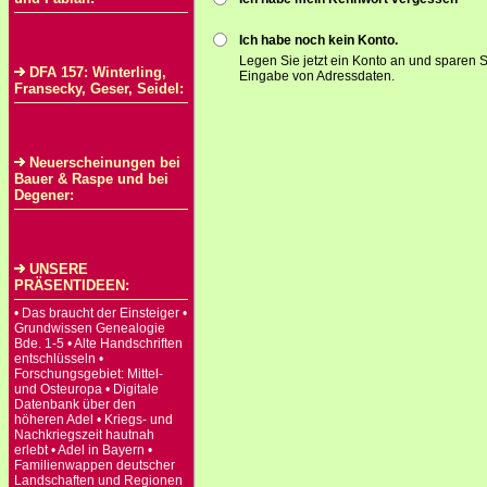
Ich habe noch kein Konto.
Legen Sie jetzt ein Konto an und sparen S
DFA 157: Winterling,
Eingabe von Adressdaten.
Fransecky, Geser, Seidel:
Neuerscheinungen bei
Bauer & Raspe und bei
Degener:
UNSERE
PRÄSENTIDEEN:
• Das braucht der Einsteiger •
Grundwissen Genealogie
Bde. 1-5 • Alte Handschriften
entschlüsseln •
Forschungsgebiet: Mittel-
und Osteuropa • Digitale
Datenbank über den
höheren Adel • Kriegs- und
Nachkriegszeit hautnah
erlebt • Adel in Bayern •
Familienwappen deutscher
Landschaften und Regionen