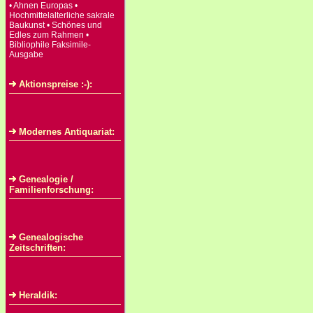
• Ahnen Europas •
Hochmittelalterliche sakrale
Baukunst • Schönes und
Edles zum Rahmen •
Bibliophile Faksimile-
Ausgabe
Aktionspreise :-):
Modernes Antiquariat:
Genealogie /
Familienforschung:
Genealogische
Zeitschriften:
Heraldik: