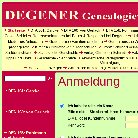
Startseite
DFA 161: Garcke
DFA 160: von Gerlach
DFA 158: Pohlman
Geser, Seidel
Neuerscheinungen bei Bauer & Raspe und bei Degener
UN
Modernes Antiquariat
Genealogie / Familienforschung
Genealogische Zei
prägegeräte
Kirchen / Bibliotheken / Hochschulen
Franz Schubert Verla
Süddeutschland
Schlesische Geschichte
Verlag Christoph Schmidt
Fak
Tipps und Links
Geschichte - Sachbuch
Akademische Verlagsoffizin Baue
Vereinigung
Merkzettel anzeigen
Warenkorb anzeigen (
0
Artikel,
0,00
EUR)
Anmeldung
DFA 161: Garcke:
Ich habe bereits ein Konto
DFA 160: von Gerlach:
Bitte melden Sie sich mit Ihrem Kennwort 
E-Mail oder Kundennummer:
Kennwort:
DFA 158: Pohlmann
und Fabian:
Ich habe mein Kennwort vergessen