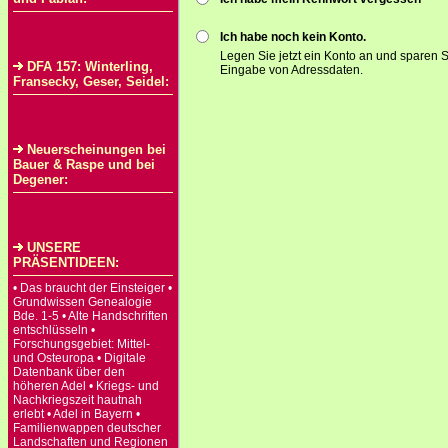
Ich habe noch kein Konto.
Legen Sie jetzt ein Konto an und sparen S
DFA 157: Winterling,
Eingabe von Adressdaten.
Fransecky, Geser, Seidel:
Neuerscheinungen bei
Bauer & Raspe und bei
Degener:
UNSERE
PRÄSENTIDEEN:
• Das braucht der Einsteiger •
Grundwissen Genealogie
Bde. 1-5 • Alte Handschriften
entschlüsseln •
Forschungsgebiet: Mittel-
und Osteuropa • Digitale
Datenbank über den
höheren Adel • Kriegs- und
Nachkriegszeit hautnah
erlebt • Adel in Bayern •
Familienwappen deutscher
Landschaften und Regionen