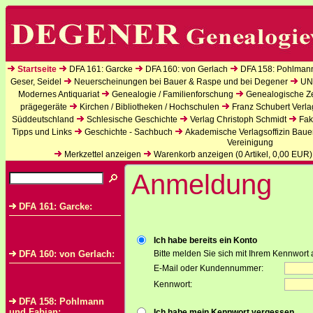
Startseite
DFA 161: Garcke
DFA 160: von Gerlach
DFA 158: Pohlman
Geser, Seidel
Neuerscheinungen bei Bauer & Raspe und bei Degener
UN
Modernes Antiquariat
Genealogie / Familienforschung
Genealogische Zei
prägegeräte
Kirchen / Bibliotheken / Hochschulen
Franz Schubert Verla
Süddeutschland
Schlesische Geschichte
Verlag Christoph Schmidt
Fak
Tipps und Links
Geschichte - Sachbuch
Akademische Verlagsoffizin Baue
Vereinigung
Merkzettel anzeigen
Warenkorb anzeigen (
0
Artikel,
0,00
EUR)
Anmeldung
DFA 161: Garcke:
Ich habe bereits ein Konto
DFA 160: von Gerlach:
Bitte melden Sie sich mit Ihrem Kennwort 
E-Mail oder Kundennummer:
Kennwort:
DFA 158: Pohlmann
und Fabian:
Ich habe mein Kennwort vergessen