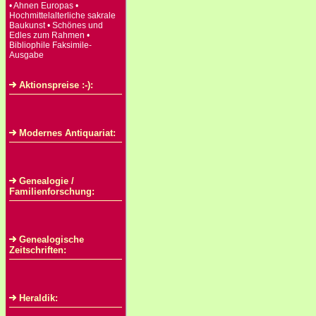
• Ahnen Europas •
Hochmittelalterliche sakrale
Baukunst • Schönes und
Edles zum Rahmen •
Bibliophile Faksimile-
Ausgabe
Aktionspreise :-):
Modernes Antiquariat:
Genealogie /
Familienforschung:
Genealogische
Zeitschriften:
Heraldik: