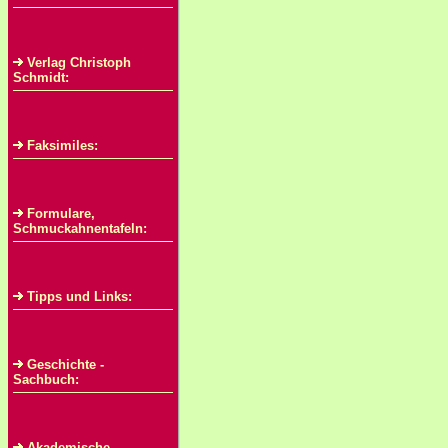
Verlag Christoph
Schmidt:
Faksimiles:
Formulare,
Schmuckahnentafeln:
Tipps und Links:
Geschichte -
Sachbuch:
Akademische