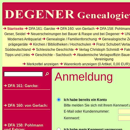
Startseite
DFA 161: Garcke
DFA 160: von Gerlach
DFA 158: Pohlman
Geser, Seidel
Neuerscheinungen bei Bauer & Raspe und bei Degener
UN
Modernes Antiquariat
Genealogie / Familienforschung
Genealogische Zei
prägegeräte
Kirchen / Bibliotheken / Hochschulen
Franz Schubert Verla
Süddeutschland
Schlesische Geschichte
Verlag Christoph Schmidt
Fak
Tipps und Links
Geschichte - Sachbuch
Akademische Verlagsoffizin Baue
Vereinigung
Merkzettel anzeigen
Warenkorb anzeigen (
0
Artikel,
0,00
EUR)
Anmeldung
DFA 161: Garcke:
Ich habe bereits ein Konto
DFA 160: von Gerlach:
Bitte melden Sie sich mit Ihrem Kennwort 
E-Mail oder Kundennummer:
Kennwort:
DFA 158: Pohlmann
und Fabian:
Ich habe mein Kennwort vergessen