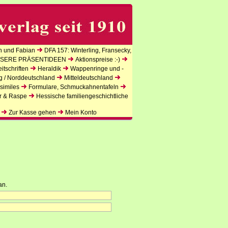
n und Fabian
DFA 157: Winterling, Fransecky,
SERE PRÄSENTIDEEN
Aktionspreise :-)
tschriften
Heraldik
Wappenringe und -
g / Norddeutschland
Mitteldeutschland
similes
Formulare, Schmuckahnentafeln
r & Raspe
Hessische familiengeschichtliche
Zur Kasse gehen
Mein Konto
an.