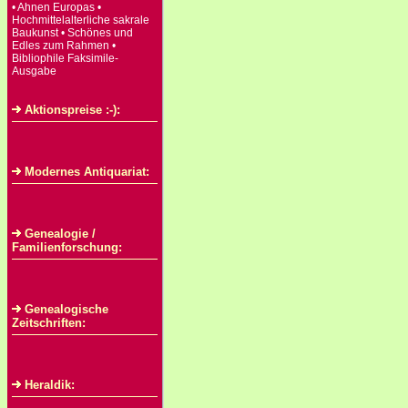
• Ahnen Europas •
Hochmittelalterliche sakrale
Baukunst • Schönes und
Edles zum Rahmen •
Bibliophile Faksimile-
Ausgabe
Aktionspreise :-):
Modernes Antiquariat:
Genealogie /
Familienforschung:
Genealogische
Zeitschriften:
Heraldik: