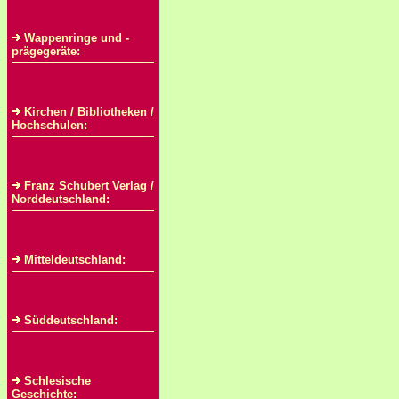
Wappenringe und -
prägegeräte:
Kirchen / Bibliotheken /
Hochschulen:
Franz Schubert Verlag /
Norddeutschland:
Mitteldeutschland:
Süddeutschland:
Schlesische
Geschichte: