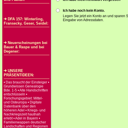
Ich habe noch kein Konto.
Legen Sie jetzt ein Konto an und sparen S
DFA 157: Winterling,
Eingabe von Adressdaten.
Fransecky, Geser, Seidel:
Neuerscheinungen bei
Bauer & Raspe und bei
Degener:
UNSERE
PRÄSENTIDEEN:
• Das braucht der Einsteiger •
Grundwissen Genealogie
Bde. 1-5 • Alte Handschriften
entschlüsseln •
Forschungsgebiet: Mittel-
und Osteuropa • Digitale
Datenbank über den
höheren Adel • Kriegs- und
Nachkriegszeit hautnah
erlebt • Adel in Bayern •
Familienwappen deutscher
Landschaften und Regionen