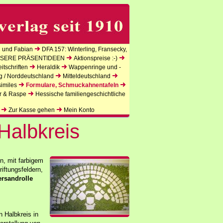
 und Fabian
DFA 157: Winterling, Fransecky,
SERE PRÄSENTIDEEN
Aktionspreise :-)
tschriften
Heraldik
Wappenringe und -
g / Norddeutschland
Mitteldeutschland
imiles
Formulare, Schmuckahnentafeln
r & Raspe
Hessische familiengeschichtliche
Zur Kasse gehen
Mein Konto
Halbkreis
n, mit farbigem
iftungsfeldern,
ersandrolle
 Halbkreis in