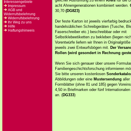
gleicher Ausführung zu einem
Kreis
für die 
Interessengebiete
acht Ahnengenerationen kombiniert werden.
Impressum
AGB und
30,70
(DG823)
Widerrufsbelehrung
Widerrufsbelehrung
Der feste Karton ist jeweils vierfarbig bedruc
Ihr Weg zu uns
Hilfe
handelsüblichen Schreibgeräten (Tusche, Blei
Haftungshinweis
Faserschreiber etc.) beschreibbar oder mit
Selbstklebeetiketten zu bekleben (liegen nicht
Vorentwürfe liefern wir Ihnen in Originalgröße
jeweils zwei Entwurfsbögen mit.
Der Versand
Rollen (wird gesondert in Rechnung gestel
Wenn Sie sich genauer über unsere Formular
Familiengeschichtsforschung informieren mö
Sie bitte unseren kostenlosen
Sonderkatalo
Abbildungen oder eine
Mustersendung
aller
Formblätter (ohne 81 und 185) gegen Vorein
4,50 in Briefmarken oder fünf International
an. (
DG333
)