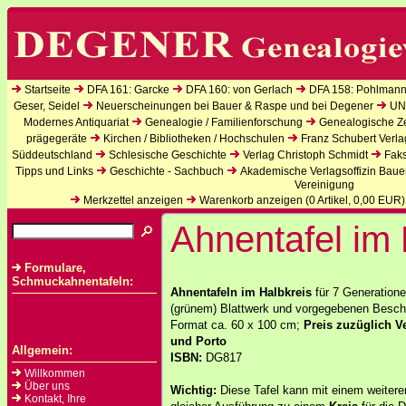
Startseite
DFA 161: Garcke
DFA 160: von Gerlach
DFA 158: Pohlmann
Geser, Seidel
Neuerscheinungen bei Bauer & Raspe und bei Degener
UN
Modernes Antiquariat
Genealogie / Familienforschung
Genealogische Zei
prägegeräte
Kirchen / Bibliotheken / Hochschulen
Franz Schubert Verla
Süddeutschland
Schlesische Geschichte
Verlag Christoph Schmidt
Faks
Tipps und Links
Geschichte - Sachbuch
Akademische Verlagsoffizin Baue
Vereinigung
Merkzettel anzeigen
Warenkorb anzeigen (
0
Artikel,
0,00
EUR)
Ahnentafel im 
Formulare,
Schmuckahnentafeln:
Ahnentafeln im Halbkreis
für 7 Generatione
(grünem) Blattwerk und vorgegebenen Beschr
Format ca. 60 x 100 cm;
Preis zuzüglich V
und Porto
Allgemein:
ISBN:
DG817
Willkommen
Über uns
Wichtig:
Diese Tafel kann mit einem weiteren
Kontakt, Ihre