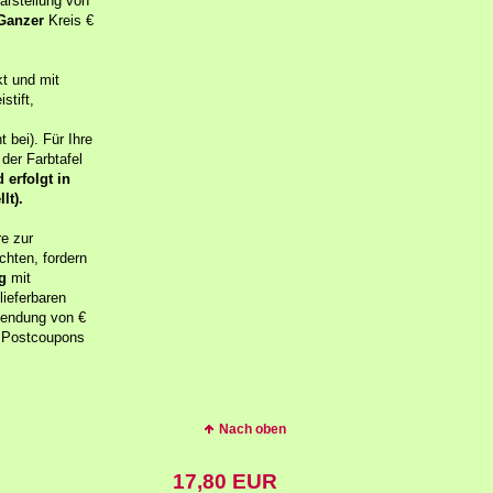
Darstellung von
Ganzer
Kreis €
kt und mit
stift,
 bei). Für Ihre
 der Farbtafel
 erfolgt in
lt).
e zur
chten, fordern
g
mit
 lieferbaren
sendung von €
en Postcoupons
Nach oben
17,80 EUR