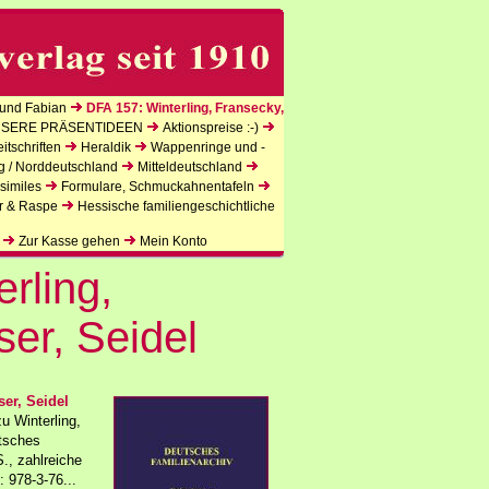
und Fabian
DFA 157: Winterling, Fransecky,
SERE PRÄSENTIDEEN
Aktionspreise :-)
tschriften
Heraldik
Wappenringe und -
g / Norddeutschland
Mitteldeutschland
similes
Formulare, Schmuckahnentafeln
r & Raspe
Hessische familiengeschichtliche
Zur Kasse gehen
Mein Konto
rling,
er, Seidel
er, Seidel
u Winterling,
utsches
., zahlreiche
 978-3-76...