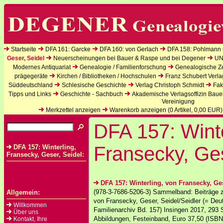
Startseite
DFA 161: Garcke
DFA 160: von Gerlach
DFA 158: Pohlmann 
Geser, Seidel
Neuerscheinungen bei Bauer & Raspe und bei Degener
UN
Modernes Antiquariat
Genealogie / Familienforschung
Genealogische Zei
prägegeräte
Kirchen / Bibliotheken / Hochschulen
Franz Schubert Verla
Süddeutschland
Schlesische Geschichte
Verlag Christoph Schmidt
Fak
Tipps und Links
Geschichte - Sachbuch
Akademische Verlagsoffizin Baue
Vereinigung
Merkzettel anzeigen
Warenkorb anzeigen (
0
Artikel,
0,00
EUR)
DFA 157: Winte
Fransecky, Ges
DFA 157: Winterling,
Fransecky, Geser, Seidel:
DFA 157: Winterling, von Fransecky, Ges
(978-3-7686-5206-3) Sammelband: Beiträge z
Allgemein:
von Fransecky, Geser, Seidel/Seidler (= De
Willkommen
Familienarchiv Bd. 157) Insingen 2017, 293 S
Über uns
Abbildungen, Festeinband, Euro 37,50 (ISBN:
Kontakt, Ihre