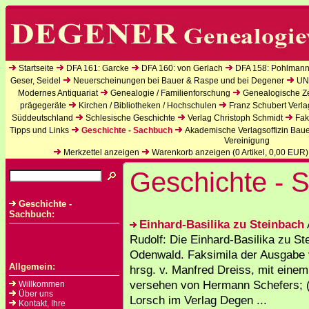
Startseite
DFA 161: Garcke
DFA 160: von Gerlach
DFA 158: Pohlmann
Geser, Seidel
Neuerscheinungen bei Bauer & Raspe und bei Degener
UN
Modernes Antiquariat
Genealogie / Familienforschung
Genealogische Zei
prägegeräte
Kirchen / Bibliotheken / Hochschulen
Franz Schubert Verla
Süddeutschland
Schlesische Geschichte
Verlag Christoph Schmidt
Fak
Tipps und Links
Geschichte - Sachbuch
Akademische Verlagsoffizin Bau
Vereinigung
Merkzettel anzeigen
Warenkorb anzeigen (
0
Artikel,
0,00
EUR)
Geschichte - 
Geschichte -
Sachbuch:
Einhard-Basilika zu Steinbach
Rudolf: Die Einhard-Basilika zu St
Odenwald. Faksimila der Ausgabe 
Allgemein:
hrsg. v. Manfred Dreiss, mit eine
versehen von Hermann Schefers; (
Willkommen
Über uns
Lorsch im Verlag Degen ...
Kontakt, Ihre