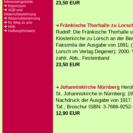
Interessengebiete
23,50 EUR
Impressum
AGB und
Widerrufsbelehrung
Widerrufsbelehrung
Ihr Weg zu uns
Fränkische Thorhalle zu Lorsc
Hilfe
Haftungshinweis
Rudolf: Die Fränkische Thorhalle 
Klosterkirche zu Lorsch an der Be
Faksimila der Ausgabe von 1891; (
Lorsch im Verlag Degener); 2000. V
zahlr. Abb., Festeinband
23,50 EUR
Johanniskirche Nürnberg
Herol
St. Johanniskirche in Nürnberg; 19
Nachdruck der Ausgabe von 1917. 
Taf., Broschur ISBN: 3-7686-9252-
12,90 EUR