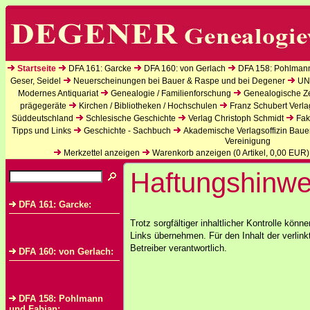
Startseite
DFA 161: Garcke
DFA 160: von Gerlach
DFA 158: Pohlman
Geser, Seidel
Neuerscheinungen bei Bauer & Raspe und bei Degener
UN
Modernes Antiquariat
Genealogie / Familienforschung
Genealogische Zei
prägegeräte
Kirchen / Bibliotheken / Hochschulen
Franz Schubert Verla
Süddeutschland
Schlesische Geschichte
Verlag Christoph Schmidt
Fak
Tipps und Links
Geschichte - Sachbuch
Akademische Verlagsoffizin Baue
Vereinigung
Merkzettel anzeigen
Warenkorb anzeigen (
0
Artikel,
0,00
EUR)
Haftungshinwe
DFA 161: Garcke:
Trotz sorgfältiger inhaltlicher Kontrolle könne
Links übernehmen. Für den Inhalt der verlin
Betreiber verantwortlich.
DFA 160: von Gerlach:
DFA 158: Pohlmann
und Fabian: