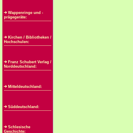
Wappenringe und -
prägegeräte:
Kirchen / Bibliotheken /
Hochschulen:
Franz Schubert Verlag /
Norddeutschland:
Mitteldeutschland:
Süddeutschland:
Schlesische
Geschichte: