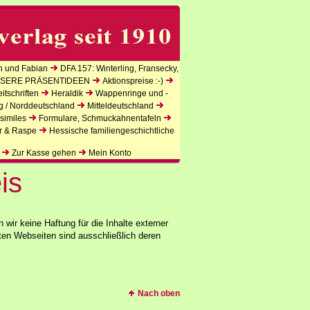
n und Fabian
DFA 157: Winterling, Fransecky,
SERE PRÄSENTIDEEN
Aktionspreise :-)
tschriften
Heraldik
Wappenringe und -
g / Norddeutschland
Mitteldeutschland
similes
Formulare, Schmuckahnentafeln
r & Raspe
Hessische familiengeschichtliche
Zur Kasse gehen
Mein Konto
is
n wir keine Haftung für die Inhalte externer
kten Webseiten sind ausschließlich deren
Nach oben