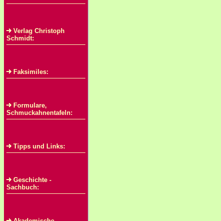
Verlag Christoph
Schmidt:
Faksimiles:
Formulare,
Schmuckahnentafeln:
Tipps und Links:
Geschichte -
Sachbuch:
Akademische