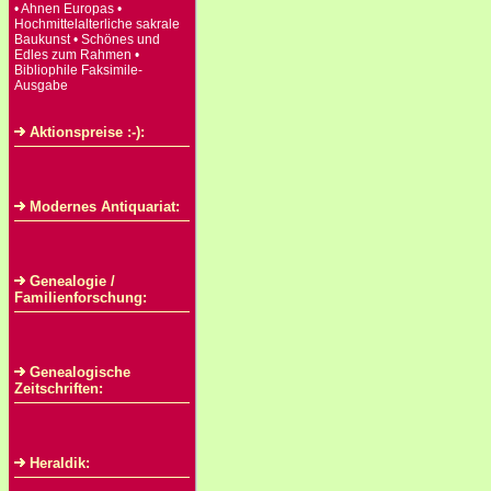
• Ahnen Europas •
Hochmittelalterliche sakrale
Baukunst • Schönes und
Edles zum Rahmen •
Bibliophile Faksimile-
Ausgabe
Aktionspreise :-):
Modernes Antiquariat:
Genealogie /
Familienforschung:
Genealogische
Zeitschriften:
Heraldik: