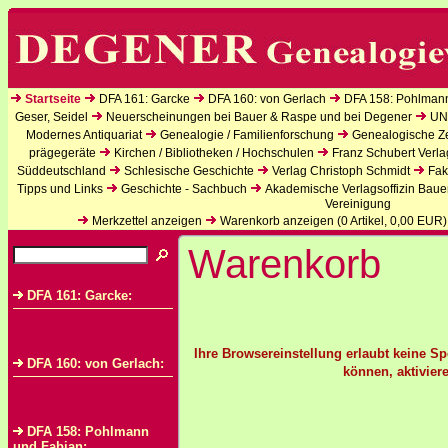
Startseite
DFA 161: Garcke
DFA 160: von Gerlach
DFA 158: Pohlman
Geser, Seidel
Neuerscheinungen bei Bauer & Raspe und bei Degener
UN
Modernes Antiquariat
Genealogie / Familienforschung
Genealogische Zei
prägegeräte
Kirchen / Bibliotheken / Hochschulen
Franz Schubert Verla
Süddeutschland
Schlesische Geschichte
Verlag Christoph Schmidt
Fak
Tipps und Links
Geschichte - Sachbuch
Akademische Verlagsoffizin Baue
Vereinigung
Merkzettel anzeigen
Warenkorb anzeigen (
0
Artikel,
0,00
EUR)
Warenkorb
DFA 161: Garcke:
Ihre Browsereinstellung erlaubt keine S
DFA 160: von Gerlach:
können, aktiviere
DFA 158: Pohlmann
und Fabian: