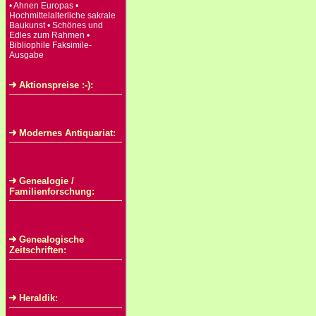
• Ahnen Europas •
Hochmittelalterliche sakrale
Baukunst • Schönes und
Edles zum Rahmen •
Bibliophile Faksimile-
Ausgabe
Aktionspreise :-):
Modernes Antiquariat:
Genealogie /
Familienforschung:
Genealogische
Zeitschriften:
Heraldik: