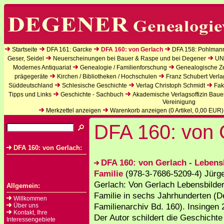
Startseite
DFA 161: Garcke
DFA 160: von Gerlach
DFA 158: Pohlman
Geser, Seidel
Neuerscheinungen bei Bauer & Raspe und bei Degener
UN
Modernes Antiquariat
Genealogie / Familienforschung
Genealogische Zei
prägegeräte
Kirchen / Bibliotheken / Hochschulen
Franz Schubert Verla
Süddeutschland
Schlesische Geschichte
Verlag Christoph Schmidt
Fak
Tipps und Links
Geschichte - Sachbuch
Akademische Verlagsoffizin Baue
Vereinigung
Merkzettel anzeigen
Warenkorb anzeigen (
0
Artikel,
0,00
EUR)
DFA 160: von 
DFA 160: von Gerlach:
DFA 160: von Gerlach - Lebensb
Familie
(978-3-7686-5209-4) Jürg
Gerlach: Von Gerlach Lebensbilder
Allgemein:
Familie in sechs Jahrhunderten (
Willkommen
Familienarchiv Bd. 160). Insingen 
Über uns
Kontakt, Ihre
Der Autor schildert die Geschichte
Interessengebiete