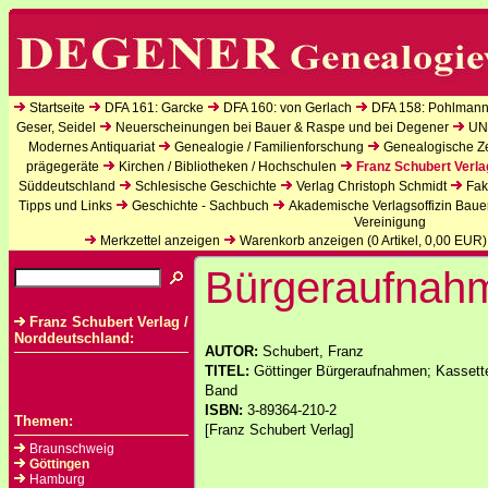
Startseite
DFA 161: Garcke
DFA 160: von Gerlach
DFA 158: Pohlmann
Geser, Seidel
Neuerscheinungen bei Bauer & Raspe und bei Degener
UN
Modernes Antiquariat
Genealogie / Familienforschung
Genealogische Zei
prägegeräte
Kirchen / Bibliotheken / Hochschulen
Franz Schubert Verla
Süddeutschland
Schlesische Geschichte
Verlag Christoph Schmidt
Fak
Tipps und Links
Geschichte - Sachbuch
Akademische Verlagsoffizin Baue
Vereinigung
Merkzettel anzeigen
Warenkorb anzeigen (
0
Artikel,
0,00
EUR)
Bürgeraufnahm
Franz Schubert Verlag /
Norddeutschland:
AUTOR:
Schubert, Franz
TITEL:
Göttinger Bürgeraufnahmen; Kassette
Band
ISBN:
3-89364-210-2
Themen:
[Franz Schubert Verlag]
Braunschweig
Göttingen
Hamburg