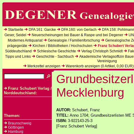
Startseite
DFA 161: Garcke
DFA 160: von Gerlach
DFA 158: Pohlmann
Geser, Seidel
Neuerscheinungen bei Bauer & Raspe und bei Degener
UN
Modernes Antiquariat
Genealogie / Familienforschung
Genealogische Zei
prägegeräte
Kirchen / Bibliotheken / Hochschulen
Franz Schubert Verla
Süddeutschland
Schlesische Geschichte
Verlag Christoph Schmidt
Fak
Tipps und Links
Geschichte - Sachbuch
Akademische Verlagsoffizin Baue
Vereinigung
Merkzettel anzeigen
Warenkorb anzeigen (
0
Artikel,
0,00
EUR)
Grundbesitzerl
Mecklenburg
Franz Schubert Verlag /
Norddeutschland:
AUTOR:
Schubert, Franz
TITEL:
Anno 1704; Grundbesitzerlisten ME S
Themen:
ISBN:
3-922143-25-3
Braunschweig
[Franz Schubert Verlag]
Göttingen
Hamburg