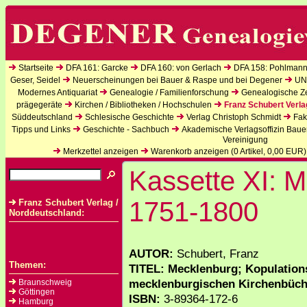
Startseite
DFA 161: Garcke
DFA 160: von Gerlach
DFA 158: Pohlmann
Geser, Seidel
Neuerscheinungen bei Bauer & Raspe und bei Degener
UN
Modernes Antiquariat
Genealogie / Familienforschung
Genealogische Zei
prägegeräte
Kirchen / Bibliotheken / Hochschulen
Franz Schubert Verla
Süddeutschland
Schlesische Geschichte
Verlag Christoph Schmidt
Fak
Tipps und Links
Geschichte - Sachbuch
Akademische Verlagsoffizin Baue
Vereinigung
Merkzettel anzeigen
Warenkorb anzeigen (
0
Artikel,
0,00
EUR)
Kassette XI: 
1751-1800
Franz Schubert Verlag /
Norddeutschland:
AUTOR:
Schubert, Franz
Themen:
TITEL: Mecklenburg; Kopulation
mecklenburgischen Kirchenbüche
Braunschweig
Göttingen
ISBN:
3-89364-172-6
Hamburg