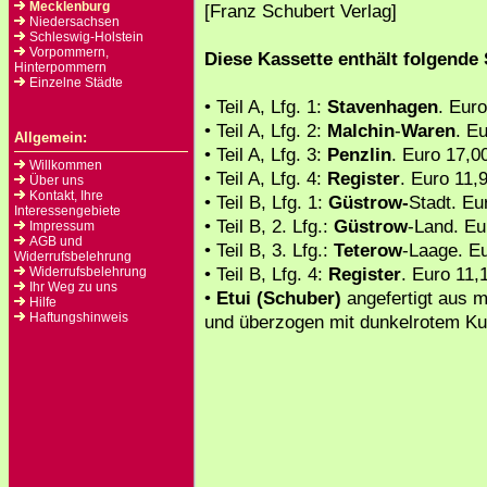
Mecklenburg
[Franz Schubert Verlag]
Niedersachsen
Schleswig-Holstein
Vorpommern,
Diese Kassette enthält folgende
Hinterpommern
Einzelne Städte
• Teil A, Lfg. 1:
Stavenhagen
. Eur
• Teil A, Lfg. 2:
Malchin
-
Waren
. E
Allgemein:
• Teil A, Lfg. 3:
Penzlin
. Euro 17,0
Willkommen
• Teil A, Lfg. 4:
Register
. Euro 11,
Über uns
Kontakt, Ihre
• Teil B, Lfg. 1:
Güstrow-
Stadt. Eu
Interessengebiete
• Teil B, 2. Lfg.:
Güstrow
-Land. Eu
Impressum
AGB und
• Teil B, 3. Lfg.:
Teterow
-Laage. E
Widerrufsbelehrung
• Teil B, Lfg. 4:
Register
. Euro 11,
Widerrufsbelehrung
Ihr Weg zu uns
•
Etui (Schuber)
angefertigt aus m
Hilfe
Haftungshinweis
und überzogen mit dunkelrotem Ku