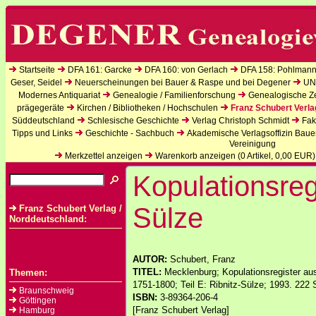
Startseite
DFA 161: Garcke
DFA 160: von Gerlach
DFA 158: Pohlmann
Geser, Seidel
Neuerscheinungen bei Bauer & Raspe und bei Degener
UN
Modernes Antiquariat
Genealogie / Familienforschung
Genealogische Zei
prägegeräte
Kirchen / Bibliotheken / Hochschulen
Franz Schubert Verla
Süddeutschland
Schlesische Geschichte
Verlag Christoph Schmidt
Fak
Tipps und Links
Geschichte - Sachbuch
Akademische Verlagsoffizin Baue
Vereinigung
Merkzettel anzeigen
Warenkorb anzeigen (
0
Artikel,
0,00
EUR)
Kopulationsreg
Sülze
Franz Schubert Verlag /
Norddeutschland:
AUTOR:
Schubert, Franz
TITEL:
Mecklenburg; Kopulationsregister a
Themen:
1751-1800; Teil E: Ribnitz-Sülze; 1993. 222 
Braunschweig
ISBN:
3-89364-206-4
Göttingen
[Franz Schubert Verlag]
Hamburg