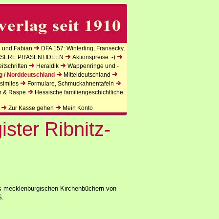
 und Fabian
DFA 157: Winterling, Fransecky,
SERE PRÄSENTIDEEN
Aktionspreise :-)
tschriften
Heraldik
Wappenringe und -
g / Norddeutschland
Mitteldeutschland
similes
Formulare, Schmuckahnentafeln
r & Raspe
Hessische familiengeschichtliche
Zur Kasse gehen
Mein Konto
ister Ribnitz-
us mecklenburgischen Kirchenbüchern von
S.