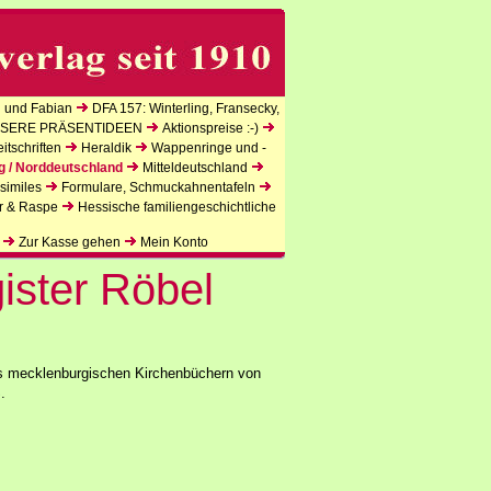
 und Fabian
DFA 157: Winterling, Fransecky,
SERE PRÄSENTIDEEN
Aktionspreise :-)
tschriften
Heraldik
Wappenringe und -
g / Norddeutschland
Mitteldeutschland
similes
Formulare, Schmuckahnentafeln
r & Raspe
Hessische familiengeschichtliche
Zur Kasse gehen
Mein Konto
ister Röbel
us mecklenburgischen Kirchenbüchern von
.