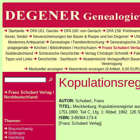
Startseite
DFA 161: Garcke
DFA 160: von Gerlach
DFA 158: Pohlmann
Geser, Seidel
Neuerscheinungen bei Bauer & Raspe und bei Degener
UN
Modernes Antiquariat
Genealogie / Familienforschung
Genealogische Zei
prägegeräte
Kirchen / Bibliotheken / Hochschulen
Franz Schubert Verla
Süddeutschland
Schlesische Geschichte
Verlag Christoph Schmidt
Fak
Tipps und Links
Geschichte - Sachbuch
Akademische Verlagsoffizin Baue
Vereinigung
Merkzettel anzeigen
Warenkorb anzeigen (
0
Artikel,
0,00
EUR)
Kopulationsreg
Franz Schubert Verlag /
Norddeutschland:
AUTOR:
Schubert, Franz
TITEL:
Mecklenburg; Kopulationsregister a
1751-1800; Teil C, Lfg. 1: Röbel; 1992. 126 S
ISBN:
3-89364-173-4
Themen:
[Franz Schubert Verlag]
Braunschweig
Göttingen
Hamburg