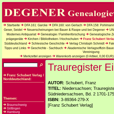
Startseite
DFA 161: Garcke
DFA 160: von Gerlach
DFA 158: Pohlmann
Geser, Seidel
Neuerscheinungen bei Bauer & Raspe und bei Degener
UN
Modernes Antiquariat
Genealogie / Familienforschung
Genealogische Zei
prägegeräte
Kirchen / Bibliotheken / Hochschulen
Franz Schubert Verla
Süddeutschland
Schlesische Geschichte
Verlag Christoph Schmidt
Fak
Tipps und Links
Geschichte - Sachbuch
Akademische Verlagsoffizin Baue
Vereinigung
Merkzettel anzeigen
Warenkorb anzeigen (
0
Artikel,
0,00
EUR)
Trauregister E
Franz Schubert Verlag /
Norddeutschland:
AUTOR:
Schubert, Franz
TITEL:
Niedersachsen; Trauregist
Südniedersachsen, Bd. 2 1701-1750
Themen:
ISBN:
3-89364-279-X
[Franz Schubert Verlag]
Braunschweig
Göttingen
Hamburg