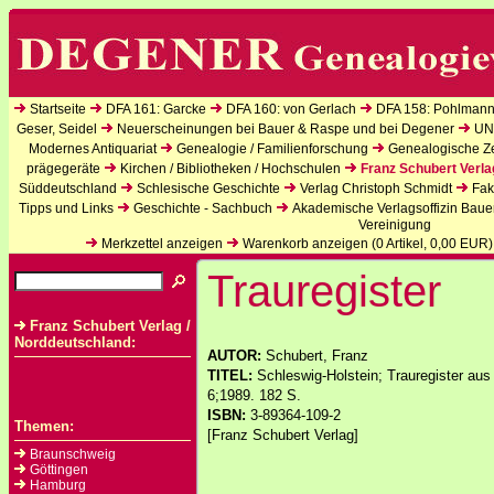
Startseite
DFA 161: Garcke
DFA 160: von Gerlach
DFA 158: Pohlmann
Geser, Seidel
Neuerscheinungen bei Bauer & Raspe und bei Degener
UN
Modernes Antiquariat
Genealogie / Familienforschung
Genealogische Zei
prägegeräte
Kirchen / Bibliotheken / Hochschulen
Franz Schubert Verla
Süddeutschland
Schlesische Geschichte
Verlag Christoph Schmidt
Fak
Tipps und Links
Geschichte - Sachbuch
Akademische Verlagsoffizin Baue
Vereinigung
Merkzettel anzeigen
Warenkorb anzeigen (
0
Artikel,
0,00
EUR)
Trauregister
Franz Schubert Verlag /
Norddeutschland:
AUTOR:
Schubert, Franz
TITEL:
Schleswig-Holstein; Trauregister aus
6;1989. 182 S.
ISBN:
3-89364-109-2
Themen:
[Franz Schubert Verlag]
Braunschweig
Göttingen
Hamburg