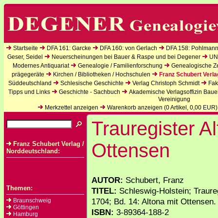
Startseite
DFA 161: Garcke
DFA 160: von Gerlach
DFA 158: Pohlmann
Geser, Seidel
Neuerscheinungen bei Bauer & Raspe und bei Degener
UN
Modernes Antiquariat
Genealogie / Familienforschung
Genealogische Zei
prägegeräte
Kirchen / Bibliotheken / Hochschulen
Franz Schubert Verla
Süddeutschland
Schlesische Geschichte
Verlag Christoph Schmidt
Fak
Tipps und Links
Geschichte - Sachbuch
Akademische Verlagsoffizin Baue
Vereinigung
Merkzettel anzeigen
Warenkorb anzeigen (
0
Artikel,
0,00
EUR)
Trauregister Al
Ottensen
Franz Schubert Verlag /
Norddeutschland:
AUTOR:
Schubert, Franz
Themen:
TITEL:
Schleswig-Holstein; Traure
1704; Bd. 14: Altona mit Ottensen.
Braunschweig
Göttingen
ISBN:
3-89364-188-2
Hamburg