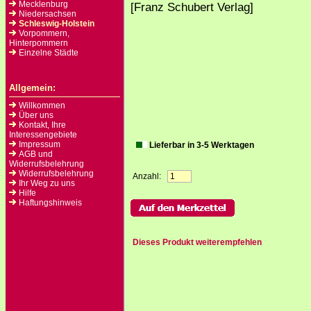
Mecklenburg
[Franz Schubert Verlag]
Niedersachsen
Schleswig-Holstein
Vorpommern,
Hinterpommern
Einzelne Städte
Allgemein:
Willkommen
Über uns
Kontakt, Ihre
Interessengebiete
Impressum
Lieferbar in 3-5 Werktagen
AGB und
Widerrufsbelehrung
Widerrufsbelehrung
Anzahl:
Ihr Weg zu uns
Hilfe
Haftungshinweis
Dieses Produkt weiterempfehlen