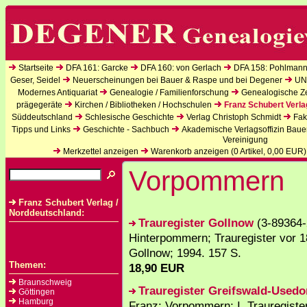
Startseite
DFA 161: Garcke
DFA 160: von Gerlach
DFA 158: Pohlmann
Geser, Seidel
Neuerscheinungen bei Bauer & Raspe und bei Degener
UN
Modernes Antiquariat
Genealogie / Familienforschung
Genealogische Zei
prägegeräte
Kirchen / Bibliotheken / Hochschulen
Franz Schubert Verla
Süddeutschland
Schlesische Geschichte
Verlag Christoph Schmidt
Fak
Tipps und Links
Geschichte - Sachbuch
Akademische Verlagsoffizin Baue
Vereinigung
Merkzettel anzeigen
Warenkorb anzeigen (
0
Artikel,
0,00
EUR)
Vorpommern
Franz Schubert Verlag /
Norddeutschland:
Trauregister Gollnow
(3-89364-
Hinterpommern; Trauregister vor 18
Gollnow; 1994. 157 S.
Themen:
18,90 EUR
Braunschweig
Trauregister Greifswald-Used
Göttingen
Hamburg
Franz: Vorpommern; I. Trauregiste