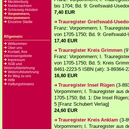
Mecklenburg
bis 1704; Bd. 9: Greifswald-Usedo
Niedersachsen
Schleswig-Holstein
7,40 EUR
Vorpommern,
Hinterpommern
Trauregister Greifswald-Used
Einzelne Städte
Franz: Vorpommern; I. Trauregiste
von 1705-1750; Bd. 9: Greifswald
Allgemein:
17,40 EUR
Willkommen
Über uns
Trauregister Kreis Grimmen
(9
Kontakt, Ihre
Franz: Vorpommern; I. Trauregiste
Interessengebiete
Impressum
von 1705-1750; Bd. 5: Kreis Grimm
AGB und
Widerrufsbelehrung
8461-2223-5 ISBN (alt): 3-89364-2
Widerrufsbelehrung
16,80 EUR
Ihr Weg zu uns
Hilfe
Haftungshinweis
Trauregister Insel Rügen
(3-893
Vorpommern; I. Trauregister aus d
1705-1750; Bd. 1: Die Insel Rügen
5 [Franz Schubert Verlag]
24,60 EUR
Trauregister Kreis Anklam
(3-8
Vorpommern; I. Trauregister aus d