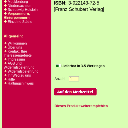
Mecklenburg
ISBN:
3-922143-72-5
Niedersachsen
[Franz Schubert Verlag]
Schleswig-Holstein
Vorpommern,
Hinterpommern
Einzelne Städte
Allgemein:
Willkommen
Über uns
Kontakt, Ihre
Interessengebiete
Impressum
AGB und
Lieferbar in 3-5 Werktagen
Widerrufsbelehrung
Widerrufsbelehrung
Ihr Weg zu uns
Anzahl:
Hilfe
Haftungshinweis
Dieses Produkt weiterempfehlen