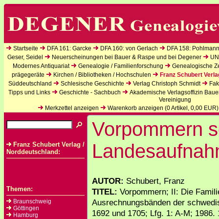
Startseite
DFA 161: Garcke
DFA 160: von Gerlach
DFA 158: Pohlmann
Geser, Seidel
Neuerscheinungen bei Bauer & Raspe und bei Degener
UN
Modernes Antiquariat
Genealogie / Familienforschung
Genealogische Zei
prägegeräte
Kirchen / Bibliotheken / Hochschulen
Franz Schubert Verla
Süddeutschland
Schlesische Geschichte
Verlag Christoph Schmidt
Fak
Tipps und Links
Geschichte - Sachbuch
Akademische Verlagsoffizin Baue
Vereinigung
Merkzettel anzeigen
Warenkorb anzeigen (
0
Artikel,
0,00
EUR)
Vorpommern s
Landesaufna
Franz Schubert Verlag /
Norddeutschland:
AUTOR:
Schubert, Franz
Themen:
TITEL:
Vorpommern; II: Die Famil
Ausrechnungsbänden der schwedi
Braunschweig
Göttingen
1692 und 1705; Lfg. 1: A-M; 1986. 
Hamburg