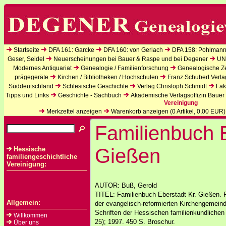
Startseite
DFA 161: Garcke
DFA 160: von Gerlach
DFA 158: Pohlmann
Geser, Seidel
Neuerscheinungen bei Bauer & Raspe und bei Degener
UN
Modernes Antiquariat
Genealogie / Familienforschung
Genealogische Zei
prägegeräte
Kirchen / Bibliotheken / Hochschulen
Franz Schubert Verla
Süddeutschland
Schlesische Geschichte
Verlag Christoph Schmidt
Fak
Tipps und Links
Geschichte - Sachbuch
Akademische Verlagsoffizin Bauer
Vereinigung
Merkzettel anzeigen
Warenkorb anzeigen (
0
Artikel,
0,00
EUR)
Familienbuch E
Gießen
Hessische
familiengeschichtliche
Vereinigung:
AUTOR: Buß, Gerold
TITEL: Familienbuch Eberstadt Kr. Gießen. 
Allgemein:
der evangelisch-reformierten Kirchengemein
Schriften der Hessischen familienkundlichen 
Willkommen
25); 1997. 450 S. Broschur.
Über uns