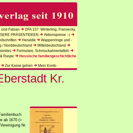
 und Fabian
DFA 157: Winterling, Fransecky,
SERE PRÄSENTIDEEN
Aktionspreise :-)
tschriften
Heraldik
Wappenringe und -
g / Norddeutschland
Mitteldeutschland
similes
Formulare, Schmuckahnentafeln
 & Raspe
Hessische familiengeschichtliche
Zur Kasse gehen
Mein Konto
berstadt Kr.
Familienbuch
de ab 1670 (=
Vereinigung Nr.