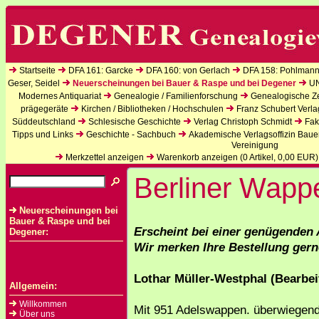
Startseite
DFA 161: Garcke
DFA 160: von Gerlach
DFA 158: Pohlmann
Geser, Seidel
Neuerscheinungen bei Bauer & Raspe und bei Degener
U
Modernes Antiquariat
Genealogie / Familienforschung
Genealogische Zei
prägegeräte
Kirchen / Bibliotheken / Hochschulen
Franz Schubert Verla
Süddeutschland
Schlesische Geschichte
Verlag Christoph Schmidt
Fak
Tipps und Links
Geschichte - Sachbuch
Akademische Verlagsoffizin Baue
Vereinigung
Merkzettel anzeigen
Warenkorb anzeigen (
0
Artikel,
0,00
EUR)
Berliner Wap
Neuerscheinungen bei
Bauer & Raspe und bei
Erscheint bei einer genügenden 
Degener:
Wir merken Ihre Bestellung gern
Lothar Müller-Westphal (Bearbei
Allgemein:
Willkommen
Mit 951 Adelswappen. überwiegen
Über uns