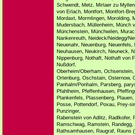
Schwendt, Metz, Mirlaer zu Mylle
von Erlach, Montfort, Montfort-B
Mordaxt, Mormlingen, Morolding, 
Mudersbach, Müllenheim, Münch 
Münchenstein, Münchwilen, Murac
Nankenreuth, Neideck/Neidegg/Ne
Neuenahr, Neuenburg, Neuenfels, 
Neuhausen, Neukirch, Neuneck, Ne
Nippenburg, Nothaft, Nothaft von F
Nußdorf,
Oberheim/Oberham, Ochsenstein, 
Ortenburg, Oschstain, Osternow, O
Panhalm/Ponhalm, Parsberg, paryse
Pfahlheim, Pfeffenhausen, Pfeffinger
Plankenfels, Plassenberg, Plauen, 
Posse, Pottendorf, Poxau, Prey-si
Punzinger,
Rabenstein von Adlitz, Radlkofer
Ramschwag, Ramstein, Randegg, R
Rathsamhausen, Raugraf, Rauns (