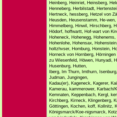
Heinberg, Heinriet, Heinsberg, Hel
Henneberg, Herbilstadt, Hertenstei
Hertneck, hessberg, Hetzel von Zä
Heusden, Heusenstamm, He-wen, H
Himmelberg, Hinwil, Hirschberg, H
Hödorf, hoffwartt, Hof-wart von K
Hoheneck, Hohenegg, Hohenems, H
Hohenlohe, Hohensax, Hohenstein,
holtzhvser, Homburg, Honstein, H
Horneck von Hornberg, Hörningen
zu Wiesenfeld, Höwen, Hunyadi, H
Husenburg, Hutten,
Iberg, Im Thurn, Imthurn, Isenburg
Judman, Jungingen,
Kadau(er), Kageneck, Kagerer, Kai
Kamerau, kammerower, Karbach/Ka
Kemnaten, Keppenbach, Kergl, kerp
Kirchberg, Kirneck, Klingenberg, K
Göttingen, Kochen, koff, Kollnitz,
Königsmarck/Koe-nigsmarck, Kotzau