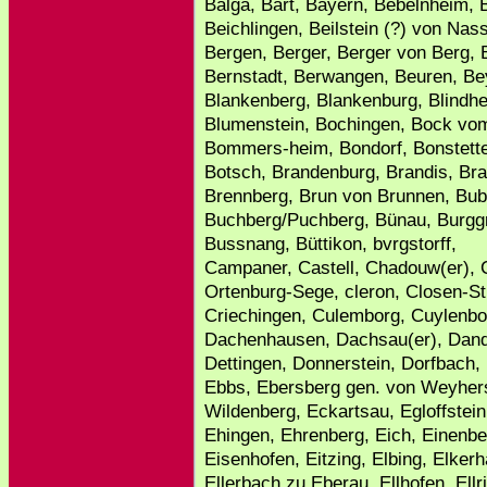
Balga, Bart, Bayern, Bebelnheim, 
Beichlingen, Beilstein (?) von Nas
Bergen, Berger, Berger von Berg, B
Bernstadt, Berwangen, Beuren, Bey
Blankenberg, Blankenburg, Blindh
Blumenstein, Bochingen, Bock vo
Bommers-heim, Bondorf, Bonstette
Botsch, Brandenburg, Brandis, Bra
Brennberg, Brun von Brunnen, Bu
Buchberg/Puchberg, Bünau, Burggr
Bussnang, Büttikon, bvrgstorff,
Campaner, Castell, Chadouw(er), Ch
Ortenburg-Sege, cleron, Closen-St
Criechingen, Culemborg, Cuylenbo
Dachenhausen, Dachsau(er), Dando
Dettingen, Donnerstein, Dorfbach,
Ebbs, Ebersberg gen. von Weyhers
Wildenberg, Eckartsau, Egloffstei
Ehingen, Ehrenberg, Eich, Einenbe
Eisenhofen, Eitzing, Elbing, Elker
Ellerbach zu Eberau, Ellhofen, El