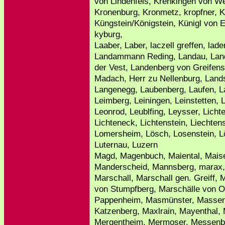
von Lindenfels, Krenkingen von We
Kronenburg, Kronmetz, kropfner, 
Küngstein/Königstein, Künigl von 
kyburg,
Laaber, Laber, laczell greffen, lad
Landammann Reding, Landau, Land
der Vest, Landenberg von Greifen
Madach, Herr zu Nellenburg, Land
Langenegg, Laubenberg, Laufen, L
Leimberg, Leiningen, Leinstetten, 
Leonrod, Leublfing, Leysser, Licht
Lichteneck, Lichtenstein, Liechtenst
Lomersheim, Lösch, Losenstein, L
Luternau, Luzern
Magd, Magenbuch, Maiental, Maise
Manderscheid, Mannsberg, marax,
Marschall, Marschall gen. Greiff, 
von Stumpfberg, Marschälle von O
Pappenheim, Masmünster, Massen
Katzenberg, Maxlrain, Mayenthal
Mergentheim, Mermoser, Messenb