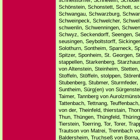
schnelstorffer, Schnewlin, Schode
Schönstein, Schonstett, Schott, s
Schwangau, Schwarzburg, Schwar
Schweinpeck, Schwelcher, Schwel
schwenlin, Schwenningen, Schwent
Schwyz, Seckendorff, Seengen, Se
seusingen, Seyboltstorff, Sickinge
Solothurn, Sontheim, Sparneck, Sp
Spitzer, Sponheim, St. Georgen, St
stappellen, Starkenberg, Starzhaus
von Altenstein, Steinheim, Stetten, 
Stoffeln, Stöffeln, stolppen, Störe
Stubenberg, Stubmer, Sturmfeder, 
Suntheim, Sürg(en) von Sürgenste
Taimer, Tannberg von Aurolzmünste
Tattenbach, Tettnang, Teuffenbach,
von der, Theinfeld, thierstain, T
Thun, Thüngen, Thüngfeld, Thüringe
Tierstein, Toerring, Tor, Torer, Tra
Trautson von Matrei, Trennbach vo
Baldersheim, Truchseß von Borna,