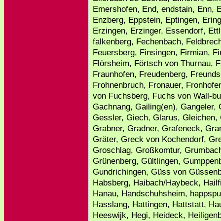
Emershofen, End, endstain, Enn, E
Enzberg, Eppstein, Eptingen, Erin
Erzingen, Erzinger, Essendorf, Ett
falkenberg, Fechenbach, Feldbrech
Feuersberg, Finsingen, Firmian, Fir
Flörsheim, Förtsch von Thurnau, F
Fraunhofen, Freudenberg, Freundsb
Frohnenbruch, Fronauer, Fronhofe
von Fuchsberg, Fuchs von Wall-bur
Gachnang, Gailing(en), Gangeler,
Gessler, Giech, Glarus, Gleichen,
Grabner, Gradner, Grafeneck, Gra
Gräter, Greck von Kochendorf, Grei
Groschlag, Großkomtur, Grumbac
Grünenberg, Gültlingen, Gumppenb
Gundrichingen, Güss von Güssenb
Habsberg, Haibach/Haybeck, Hailfi
Hanau, Handschuhsheim, happspur
Hasslang, Hattingen, Hattstatt, H
Heeswijk, Hegi, Heideck, Heiligen