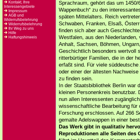
Sprachraum, gehört das um 1450/6
Kontakt, Ihre
Interessengebiete
Wappenbuch“ zu den interessantes
Impressum
AGB und
späten Mittelalters. Reich vertret
Widerrufsbelehrung
Schwaben, Franken, Elsaß, Österr
Widerrufsbelehrung
Ihr Weg zu uns
finden sich aber auch Geschlecht
Hilfe
Westfalen, aus den Niederlanden, 
Haftungshinweis
Anhalt, Sachsen, Böhmen, Ungarn,
Geschichtlich besonders wertvoll 
ritterbürtiger Familien, die in der 
erfaßt sind. Für viele süddeutsche 
oder einer der ältesten Nachweise
zu finden sein.
In der Staatsbibliothek Berlin war 
kleinen Personenkreis benutzbar. D
nun allen Interessenten zugänglic
wissenschaftliche Bearbeitung für 
Forschung erschlossen. Auf 266 Sei
gemalte Adelswappen in einer best
Das Werk gibt in qualitativ herv
Reproduktionen alle Seiten des O