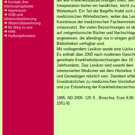
auf alte Krankheitsbezeichnungen stieß, dem 
Kontakt, Ihre
Interpretation bisher ein handliches, leicht z
Interessengebiete
Impressum
Wörterbuch. Ein Teil der Begriffe findet sich 
AGB und
medizinischen Wörterbüchern, wobei das Les
Widerrufsbelehrung
Kenntnisse der medizinischen Fachterminolo
Widerrufsbelehrung
voraussetzt. Bei vielen Bezeichnungen ist d
Ihr Weg zu uns
Hilfe
auf zeitgenössische Bücher und Nachschla
Haftungshinweis
angewiesen, die allerdings nur in einigen grö
Bibliotheken verfügbar sind.
Mit vorliegendem Lexikon wurde eine Lücke 
Es enthält über 2000 nach modernen Gesich
geordnete Krankheitsbezeichnungen des 16.
Jahrhunderts. Das Lexikon wird sowohl dem 
interessierten Mediziner wie dem Historiker,
und Genealogen nützlich sein. Daneben erfäh
Grundsätzliches zu medizinischen Vorstellun
und zur Entstehung der Krankheitsbezeichn
1995. ND 2005. 125 S., Broschur, Euro 9,80
1051-9)