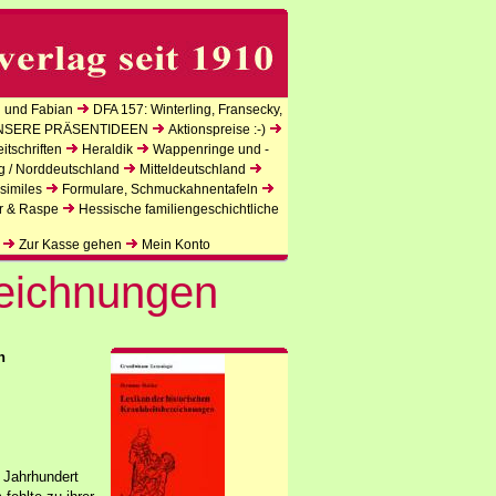
 und Fabian
DFA 157: Winterling, Fransecky,
NSERE PRÄSENTIDEEN
Aktionspreise :-)
tschriften
Heraldik
Wappenringe und -
g / Norddeutschland
Mitteldeutschland
similes
Formulare, Schmuckahnentafeln
r & Raspe
Hessische familiengeschichtliche
Zur Kasse gehen
Mein Konto
eichnungen
n
 Jahrhundert