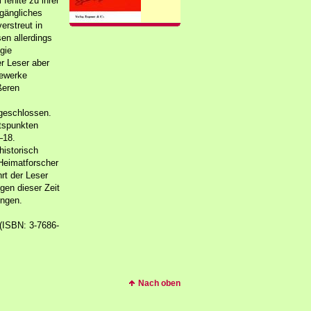
fehlte zu ihrer
ugängliches
verstreut in
en allerdings
gie
er Leser aber
gewerke
ßeren
geschlossen.
tspunkten
–18.
historisch
 Heimatforscher
rt der Leser
gen dieser Zeit
ungen.
 (ISBN: 3-7686-
Nach oben