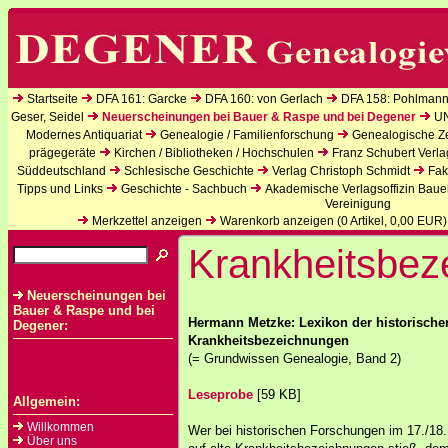
Startseite
DFA 161: Garcke
DFA 160: von Gerlach
DFA 158: Pohlmann
Geser, Seidel
Neuerscheinungen bei Bauer & Raspe und bei Degener
U
Modernes Antiquariat
Genealogie / Familienforschung
Genealogische Zei
prägegeräte
Kirchen / Bibliotheken / Hochschulen
Franz Schubert Verla
Süddeutschland
Schlesische Geschichte
Verlag Christoph Schmidt
Fak
Tipps und Links
Geschichte - Sachbuch
Akademische Verlagsoffizin Baue
Vereinigung
Merkzettel anzeigen
Warenkorb anzeigen (
0
Artikel,
0,00
EUR)
Krankheitsbez
Neuerscheinungen bei
Bauer & Raspe und bei
Hermann Metzke: Lexikon der historische
Degener:
Krankheitsbezeichnungen
(= Grundwissen Genealogie, Band 2)
Leseprobe
[59 KB]
Allgemein:
Willkommen
Wer bei historischen Forschungen im 17./18.
Über uns