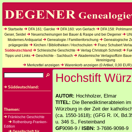
Startseite
DFA 161: Garcke
DFA 160: von Gerlach
DFA 158: Pohlmann
Geser, Seidel
Neuerscheinungen bei Bauer & Raspe und bei Degener
UN
Modernes Antiquariat
Genealogie / Familienforschung
Genealogische Zei
prägegeräte
Kirchen / Bibliotheken / Hochschulen
Franz Schubert Verla
Süddeutschland
Schlesische Geschichte
Verlag Christoph Schmidt
Fak
Tipps und Links
Geschichte - Sachbuch
Akademische Verlagsoffizin Baue
Vereinigung
Merkzettel anzeigen
Warenkorb anzeigen (
0
Artikel,
0,00
EUR)
Hochstift Wür
Süddeutschland:
AUTOR:
Hochholzer, Elmar
TITEL:
Die Benediktinerabteien im
Würzburg in der Zeit der katholis
Themen:
(ca. 1550-1618); (GFG R. IX, Bd.35
Fränkische Geschichte
u. 346 S., Festeinband
Rothenburg-Franken-
Edition
GF
9098-9 /
ISBN:
3-7686-9098-9
Gesellschaft für