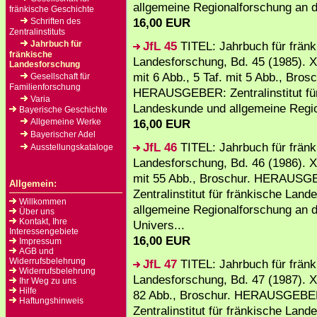
allgemeine Regionalforschung an de
fränkische Geschichte
16,00 EUR
Schriften des
Zentralinstituts
Jahrbuch für
JfL 45
TITEL: Jahrbuch für fränk
fränkische
Landesforschung, Bd. 45 (1985). X
Landesforschung
mit 6 Abb., 5 Taf. mit 5 Abb., Brosc
Gesellschaft für
Familienforschung
HERAUSGEBER: Zentralinstitut für
Varia
Landeskunde und allgemeine Regio
Bayerische Geschichte
Allgemeine Werke
16,00 EUR
Bayerischer Adel
JfL 46
TITEL: Jahrbuch für fränk
Ausstellungskataloge
Landesforschung, Bd. 46 (1986). X
mit 55 Abb., Broschur. HERAUSG
Allgemein:
Zentralinstitut für fränkische Lan
Willkommen
allgemeine Regionalforschung an 
Über uns
Kontakt, Ihre
Univers...
Interessengebiete
16,00 EUR
Impressum
AGB und
Widerrufsbelehrung
JfL 47
TITEL: Jahrbuch für fränk
Widerrufsbelehrung
Landesforschung, Bd. 47 (1987). XI
Ihr Weg zu uns
Hilfe
82 Abb., Broschur. HERAUSGEBE
Haftungshinweis
Zentralinstitut für fränkische Lan