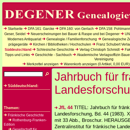
Startseite
DFA 161: Garcke
DFA 160: von Gerlach
DFA 158: Pohlmann
Geser, Seidel
Neuerscheinungen bei Bauer & Raspe und bei Degener
UN
Modernes Antiquariat
Genealogie / Familienforschung
Genealogische Zei
prägegeräte
Kirchen / Bibliotheken / Hochschulen
Franz Schubert Verla
Süddeutschland
Schlesische Geschichte
Verlag Christoph Schmidt
Fak
Tipps und Links
Geschichte - Sachbuch
Akademische Verlagsoffizin Baue
Vereinigung
Merkzettel anzeigen
Warenkorb anzeigen (
0
Artikel,
0,00
EUR)
Jahrbuch für f
Landesforsch
Süddeutschland:
JfL 44
TITEL: Jahrbuch für fränk
Themen:
Landesforschung, Bd. 44 (1983). XI
Fränkische Geschichte
mit 33 Abb., Broschur. HERAUSG
Rothenburg-Franken-
Edition
Zentralinstitut für fränkische Lan
Gesellschaft für