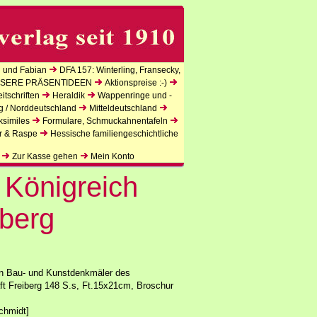
 und Fabian
DFA 157: Winterling, Fransecky,
SERE PRÄSENTIDEEN
Aktionspreise :-)
tschriften
Heraldik
Wappenringe und -
g / Norddeutschland
Mitteldeutschland
ksimiles
Formulare, Schmuckahnentafeln
r & Raspe
Hessische familiengeschichtliche
Zur Kasse gehen
Mein Konto
Königreich
iberg
en Bau- und Kunstdenkmäler des
 Freiberg 148 S.s, Ft.15x21cm, Broschur
chmidt]