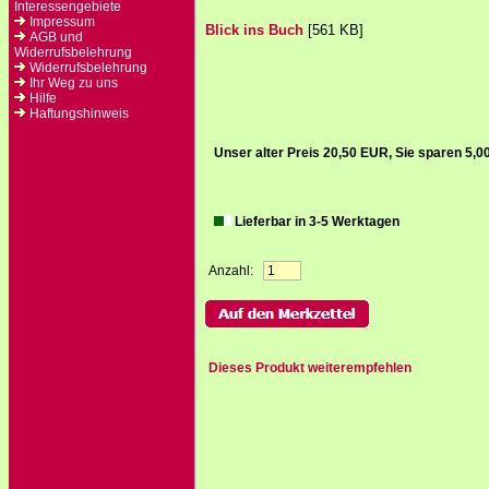
Interessengebiete
Impressum
Blick ins Buch
[561 KB]
AGB und
Widerrufsbelehrung
Widerrufsbelehrung
Ihr Weg zu uns
Hilfe
Haftungshinweis
Unser alter Preis 20,50 EUR, Sie sparen 5,
Lieferbar in 3-5 Werktagen
Anzahl:
Dieses Produkt weiterempfehlen