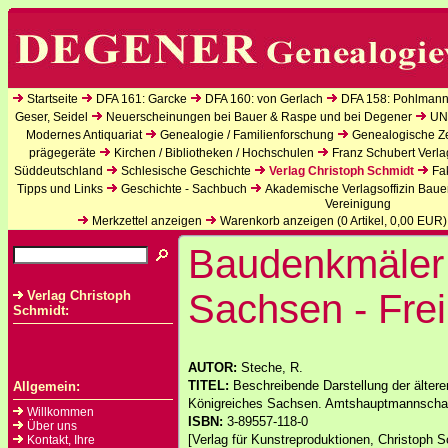
Startseite
DFA 161: Garcke
DFA 160: von Gerlach
DFA 158: Pohlmann
Geser, Seidel
Neuerscheinungen bei Bauer & Raspe und bei Degener
UN
Modernes Antiquariat
Genealogie / Familienforschung
Genealogische Zei
prägegeräte
Kirchen / Bibliotheken / Hochschulen
Franz Schubert Verla
Süddeutschland
Schlesische Geschichte
Verlag Christoph Schmidt
Fa
Tipps und Links
Geschichte - Sachbuch
Akademische Verlagsoffizin Baue
Vereinigung
Merkzettel anzeigen
Warenkorb anzeigen (
0
Artikel,
0,00
EUR)
Baudenkmäler 
Sachsen - Fre
Verlag Christoph
Schmidt:
AUTOR:
Steche, R.
TITEL:
Beschreibende Darstellung der älter
Allgemein:
Königreiches Sachsen. Amtshauptmannschaft
Willkommen
ISBN:
3-89557-118-0
Über uns
[Verlag für Kunstreproduktionen, Christoph S
Kontakt, Ihre