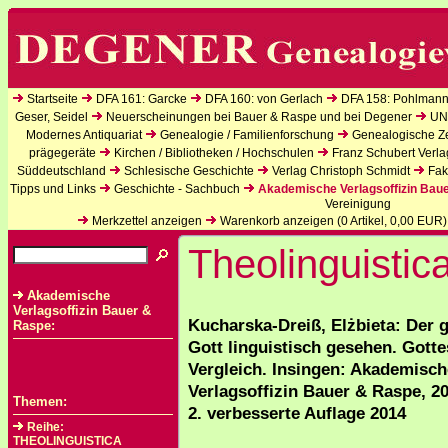
Startseite
DFA 161: Garcke
DFA 160: von Gerlach
DFA 158: Pohlmann
Geser, Seidel
Neuerscheinungen bei Bauer & Raspe und bei Degener
UN
Modernes Antiquariat
Genealogie / Familienforschung
Genealogische Zei
prägegeräte
Kirchen / Bibliotheken / Hochschulen
Franz Schubert Verla
Süddeutschland
Schlesische Geschichte
Verlag Christoph Schmidt
Fak
Tipps und Links
Geschichte - Sachbuch
Akademische Verlagsoffizin Bau
Vereinigung
Merkzettel anzeigen
Warenkorb anzeigen (
0
Artikel,
0,00
EUR)
Theolinguistic
Akademische
Verlagsoffizin Bauer &
Kucharska-Dreiß, Elżbieta: Der 
Raspe:
Gott linguistisch gesehen. Gotte
Vergleich. Insingen: Akademisch
Verlagsoffizin Bauer & Raspe, 20
Themen:
2. verbesserte Auflage 2014
Reihe:
THEOLINGUISTICA