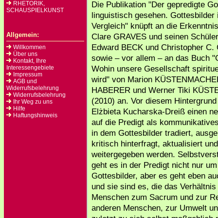
Die Publikation "Der gepredigte Go
RHETORIK,
SCHAUSPIELKUNST
linguistisch gesehen. Gottesbilder
Vergleich" knüpft an die Erkenntni
Allgemein:
Clare GRAVES und seinen Schüle
Edward BECK und Christopher C
Willkommen
Über uns
sowie – vor allem – an das Buch "G
Kontakt, Ihre
Wohin unsere Gesellschaft spiritu
Interessengebiete
Impressum
wird" von Marion KÜSTENMACHER
AGB und
Widerrufsbelehrung
HABERER und Werner Tiki KÜ
Widerrufsbelehrung
(2010) an. Vor diesem Hintergrund 
Ihr Weg zu uns
Hilfe
Elżbieta Kucharska-Dreiß einen ne
Haftungshinweis
auf die Predigt als kommunikatives
in dem Gottesbilder tradiert, ausge
kritisch hinterfragt, aktualisiert und
weitergegeben werden. Selbstverst
geht es in der Predigt nicht nur um
Gottesbilder, aber es geht eben au
und sie sind es, die das Verhältnis
Menschen zum Sacrum und zur Rel
anderen Menschen, zur Umwelt un