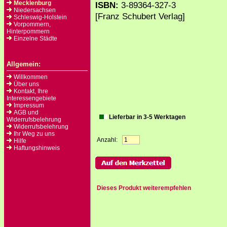
Mecklenburg
ISBN:
3-89364-327-3
Niedersachsen
[Franz Schubert Verlag]
Schleswig-Holstein
Vorpommern,
Hinterpommern
Einzelne Städte
Allgemein:
Willkommen
Über uns
Kontakt, Ihre
Interessengebiete
Impressum
AGB und
Lieferbar in 3-5 Werktagen
Widerrufsbelehrung
Widerrufsbelehrung
Ihr Weg zu uns
Anzahl:
Hilfe
Haftungshinweis
Dieses Produkt weiterempfehlen