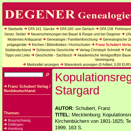
Startseite
DFA 161: Garcke
DFA 160: von Gerlach
DFA 158: Pohlmann
Geser, Seidel
Neuerscheinungen bei Bauer & Raspe und bei Degener
UN
Modernes Antiquariat
Genealogie / Familienforschung
Genealogische Zei
prägegeräte
Kirchen / Bibliotheken / Hochschulen
Franz Schubert Verla
Süddeutschland
Schlesische Geschichte
Verlag Christoph Schmidt
Fak
Tipps und Links
Geschichte - Sachbuch
Akademische Verlagsoffizin Baue
Vereinigung
Merkzettel anzeigen
Warenkorb anzeigen (
0
Artikel,
0,00
EUR)
Kopulationsreg
Stargard
Franz Schubert Verlag /
Norddeutschland:
AUTOR:
Schubert, Franz
Themen:
TITEL:
Mecklenburg; Kopulationsr
Kirchenbüchern von 1801-1825; Tei
Braunschweig
Göttingen
1999. 163 S.
Hamburg