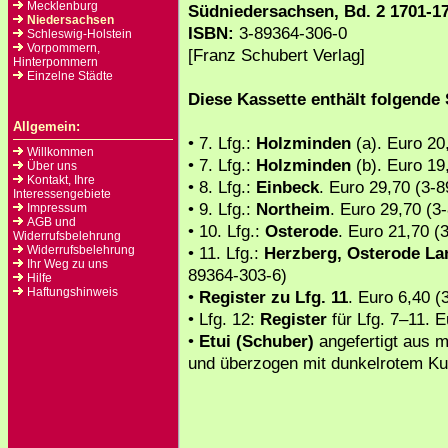
Mecklenburg
Südniedersachsen, Bd. 2 1701-17
Niedersachsen
ISBN:
3-89364-306-0
Schleswig-Holstein
Vorpommern,
[Franz Schubert Verlag]
Hinterpommern
Einzelne Städte
Diese Kassette enthält folgende
Allgemein:
• 7. Lfg.:
Holzminden
(a). Euro 20
Willkommen
• 7. Lfg.:
Holzminden
(b). Euro 19
Über uns
Kontakt, Ihre
• 8. Lfg.:
Einbeck
. Euro 29,70 (3-
Interessengebiete
• 9. Lfg.:
Northeim
. Euro 29,70 (3
Impressum
AGB und
• 10. Lfg.:
Osterode
. Euro 21,70 (
Widerrufsbelehrung
Widerrufsbelehrung
• 11. Lfg.:
Herzberg, Osterode La
Ihr Weg zu uns
89364-303-6)
Hilfe
Haftungshinweis
•
Register zu Lfg. 11
. Euro 6,40 (
• Lfg. 12:
Register
für Lfg. 7–11. 
•
Etui (Schuber)
angefertigt aus m
und überzogen mit dunkelrotem Ku