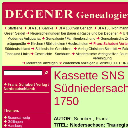
Startseite
DFA 161: Garcke
DFA 160: von Gerlach
DFA 158: Pohlmann
Geser, Seidel
Neuerscheinungen bei Bauer & Raspe und bei Degener
UN
Modernes Antiquariat
Genealogie / Familienforschung
Genealogische Zei
prägegeräte
Kirchen / Bibliotheken / Hochschulen
Franz Schubert Verla
Süddeutschland
Schlesische Geschichte
Verlag Christoph Schmidt
Fak
Tipps und Links
Geschichte - Sachbuch
Akademische Verlagsoffizin Baue
Vereinigung
Merkzettel anzeigen
Warenkorb anzeigen (
0
Artikel,
0,00
EUR)
Kassette SNS 
Südniedersac
Franz Schubert Verlag /
Norddeutschland:
1750
Themen:
Braunschweig
AUTOR:
Schubert, Franz
Göttingen
TITEL: Niedersachsen; Trauregis
Hamburg