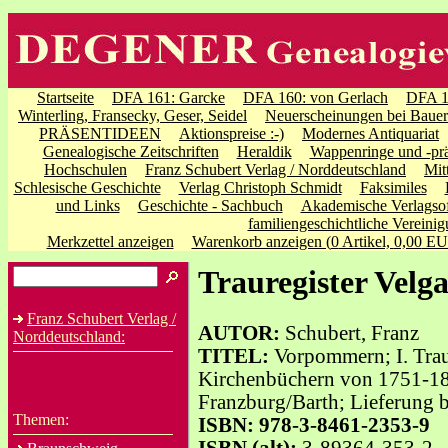
Startseite
DFA 161: Garcke
DFA 160: von Gerlach
DFA 1
Winterling, Fransecky, Geser, Seidel
Neuerscheinungen bei Bauer
PRÄSENTIDEEN
Aktionspreise :-)
Modernes Antiquariat
Genealogische Zeitschriften
Heraldik
Wappenringe und -pr
Hochschulen
Franz Schubert Verlag / Norddeutschland
Mit
Schlesische Geschichte
Verlag Christoph Schmidt
Faksimiles
und Links
Geschichte - Sachbuch
Akademische Verlagsof
familiengeschichtliche Vereini
Merkzettel anzeigen
Warenkorb anzeigen (
0
Artikel,
0,00
EU
Trauregister Velga
Franz Schubert Verlag /
AUTOR:
Schubert, Franz
Norddeutschland:
TITEL:
Vorpommern; I. Traur
Kirchenbüchern von 1751-180
Franzburg/Barth; Lieferung b
Themen:
ISBN: 978-3-8461-2353-9