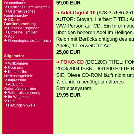
59,00 EUR
Informationen
Deutsches Familienarchiv
Österreichisches
Adel-Digital 10
(978-3-7686-251
Familienarchiv
AUTOR: Stoyan, Herbert TITEL: Ad
CDs zur
Familienforschung
WW-Person auf CD. Ein Informati
Einzelne Regionen
über den höheren Adel im Heilige
Einzelne Familien
Adel
Reich mit Berücksichtigung des e
Genealogisches Jahrbuch
Adels; 10. erweiterte Auf...
25,00 EUR
Allgemein:
FOKO-CD
(DG1200) TITEL: F
Willkommen
Über uns
2003/2004 ISBN: DG1200 BITTE
Kontakt, Ihre
SIE: Diese CD-ROM läuft nicht un
Interessengebiete
Impressum
7, sondern benötigt ein älteres
AGB und
Betriebssystem.
Widerrufsbelehrung
Widerrufsbelehrung
19,95 EUR
Ihr Weg zu uns
Hilfe
Haftungshinweis