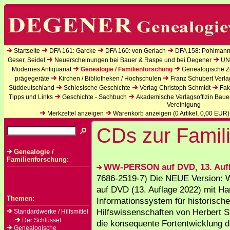
Startseite
DFA 161: Garcke
DFA 160: von Gerlach
DFA 158: Pohlmann
Geser, Seidel
Neuerscheinungen bei Bauer & Raspe und bei Degener
UN
Modernes Antiquariat
Genealogie / Familienforschung
Genealogische Ze
prägegeräte
Kirchen / Bibliotheken / Hochschulen
Franz Schubert Verla
Süddeutschland
Schlesische Geschichte
Verlag Christoph Schmidt
Fak
Tipps und Links
Geschichte - Sachbuch
Akademische Verlagsoffizin Baue
Vereinigung
Merkzettel anzeigen
Warenkorb anzeigen (
0
Artikel,
0,00
EUR)
CDs zur Famil
Genealogie /
Familienforschung:
WW-PERSON auf DVD, 13. Auf
7686-2519-7) Die NEUE Version:
auf DVD (13. Auflage 2022) mit H
Themen:
Informationssystem für historische
Hilfswissenschaften von Herbert St
Standardwerke / Hilfsmittel
Der Schlüssel
die konsequente Fortentwicklung d
Genealogische