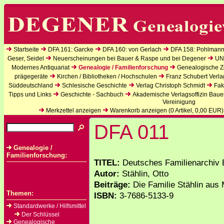
Startseite
DFA 161: Garcke
DFA 160: von Gerlach
DFA 158: Pohlmann
Geser, Seidel
Neuerscheinungen bei Bauer & Raspe und bei Degener
UN
Modernes Antiquariat
Genealogie / Familienforschung
Genealogische Ze
prägegeräte
Kirchen / Bibliotheken / Hochschulen
Franz Schubert Verla
Süddeutschland
Schlesische Geschichte
Verlag Christoph Schmidt
Fak
Tipps und Links
Geschichte - Sachbuch
Akademische Verlagsoffizin Baue
Vereinigung
Merkzettel anzeigen
Warenkorb anzeigen (
0
Artikel,
0,00
EUR)
DFA 011
Genealogie /
Familienforschung:
TITEL:
Deutsches Familienarchiv B
Autor:
Stählin, Otto
Beiträge:
Die Familie Stählin au
Themen:
ISBN:
3-7686-5133-9
Standardwerke / Hilfsmittel
Der Schlüssel
Genealogische