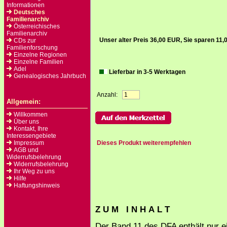
Informationen
Deutsches
Familienarchiv
Österreichisches
Familienarchiv
Unser alter Preis 36,00 EUR, Sie sparen 11
CDs zur
Familienforschung
Einzelne Regionen
Einzelne Familien
Adel
Lieferbar in 3-5 Werktagen
Genealogisches Jahrbuch
Anzahl:
Allgemein:
Willkommen
Über uns
Kontakt, Ihre
Interessengebiete
Impressum
Dieses Produkt weiterempfehlen
AGB und
Widerrufsbelehrung
Widerrufsbelehrung
Ihr Weg zu uns
Hilfe
Haftungshinweis
Z U M I N H A L T
Der Band 11 des DFA enthält nur e