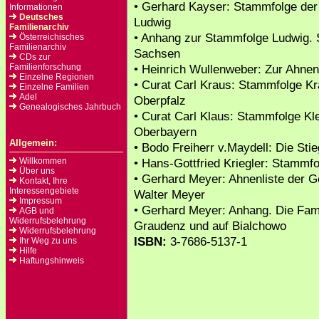
• Gerhard Kayser: Stammfolge der
Informationen
Deutsches
Ludwig
Familienarchiv
• Anhang zur Stammfolge Ludwig. 
Österreichisches
Familienarchiv
Sachsen
CDs zur
Familienforschung
• Heinrich Wullenweber: Zur Ahnen
Einzelne Regionen
• Curat Carl Kraus: Stammfolge Kr
Einzelne Familien
Adel
Oberpfalz
Genealogisches Jahrbuch
• Curat Carl Klaus: Stammfolge Kl
Oberbayern
Allgemein:
• Bodo Freiherr v.Maydell: Die Stie
Willkommen
• Hans-Gottfried Kriegler: Stammfo
Über uns
• Gerhard Meyer: Ahnenliste der 
Kontakt, Ihre
Interessengebiete
Walter Meyer
Impressum
• Gerhard Meyer: Anhang. Die Fami
AGB und
Widerrufsbelehrung
Graudenz und auf Bialchowo
Widerrufsbelehrung
ISBN:
3-7686-5137-1
Ihr Weg zu uns
Hilfe
Haftungshinweis