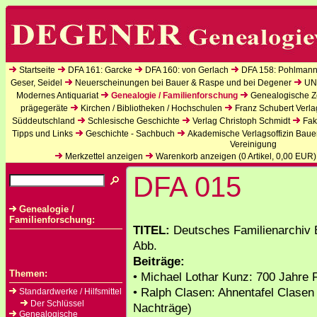
Startseite
DFA 161: Garcke
DFA 160: von Gerlach
DFA 158: Pohlmann
Geser, Seidel
Neuerscheinungen bei Bauer & Raspe und bei Degener
UN
Modernes Antiquariat
Genealogie / Familienforschung
Genealogische Ze
prägegeräte
Kirchen / Bibliotheken / Hochschulen
Franz Schubert Verla
Süddeutschland
Schlesische Geschichte
Verlag Christoph Schmidt
Fak
Tipps und Links
Geschichte - Sachbuch
Akademische Verlagsoffizin Baue
Vereinigung
Merkzettel anzeigen
Warenkorb anzeigen (
0
Artikel,
0,00
EUR)
DFA 015
Genealogie /
Familienforschung:
TITEL:
Deutsches Familienarchiv B
Abb.
Beiträge:
Themen:
• Michael Lothar Kunz: 700 Jahre
• Ralph Clasen: Ahnentafel Clasen
Standardwerke / Hilfsmittel
Der Schlüssel
Nachträge)
Genealogische