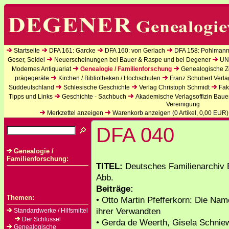
Startseite
DFA 161: Garcke
DFA 160: von Gerlach
DFA 158: Pohlmann
Geser, Seidel
Neuerscheinungen bei Bauer & Raspe und bei Degener
UN
Modernes Antiquariat
Genealogie / Familienforschung
Genealogische Ze
prägegeräte
Kirchen / Bibliotheken / Hochschulen
Franz Schubert Verla
Süddeutschland
Schlesische Geschichte
Verlag Christoph Schmidt
Fak
Tipps und Links
Geschichte - Sachbuch
Akademische Verlagsoffizin Baue
Vereinigung
Merkzettel anzeigen
Warenkorb anzeigen (
0
Artikel,
0,00
EUR)
DFA 040
Genealogie /
Familienforschung:
TITEL:
Deutsches Familienarchiv Bd
Abb.
Beiträge:
Themen:
• Otto Martin Pfefferkorn: Die Nam
ihrer Verwandten
Standardwerke / Hilfsmittel
Der Schlüssel
• Gerda de Weerth, Gisela Schni
Genealogische