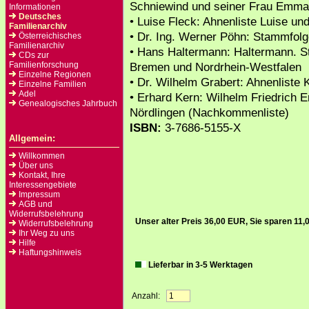
Schniewind und seiner Frau Emma
Informationen
Deutsches
• Luise Fleck: Ahnenliste Luise u
Familienarchiv
• Dr. Ing. Werner Pöhn: Stammfol
Österreichisches
Familienarchiv
• Hans Haltermann: Haltermann. 
CDs zur
Familienforschung
Bremen und Nordrhein-Westfalen
Einzelne Regionen
• Dr. Wilhelm Grabert: Ahnenliste
Einzelne Familien
Adel
• Erhard Kern: Wilhelm Friedrich E
Genealogisches Jahrbuch
Nördlingen (Nachkommenliste)
ISBN:
3-7686-5155-X
Allgemein:
Willkommen
Über uns
Kontakt, Ihre
Interessengebiete
Impressum
AGB und
Widerrufsbelehrung
Unser alter Preis 36,00 EUR, Sie sparen 11
Widerrufsbelehrung
Ihr Weg zu uns
Hilfe
Haftungshinweis
Lieferbar in 3-5 Werktagen
Anzahl: