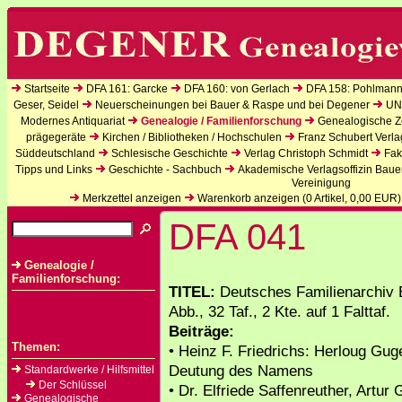
Startseite
DFA 161: Garcke
DFA 160: von Gerlach
DFA 158: Pohlmann
Geser, Seidel
Neuerscheinungen bei Bauer & Raspe und bei Degener
UN
Modernes Antiquariat
Genealogie / Familienforschung
Genealogische Ze
prägegeräte
Kirchen / Bibliotheken / Hochschulen
Franz Schubert Verla
Süddeutschland
Schlesische Geschichte
Verlag Christoph Schmidt
Fak
Tipps und Links
Geschichte - Sachbuch
Akademische Verlagsoffizin Baue
Vereinigung
Merkzettel anzeigen
Warenkorb anzeigen (
0
Artikel,
0,00
EUR)
DFA 041
Genealogie /
Familienforschung:
TITEL:
Deutsches Familienarchiv B
Abb., 32 Taf., 2 Kte. auf 1 Falttaf.
Beiträge:
Themen:
• Heinz F. Friedrichs: Herloug Guge
Deutung des Namens
Standardwerke / Hilfsmittel
Der Schlüssel
• Dr. Elfriede Saffenreuther, Artur
Genealogische