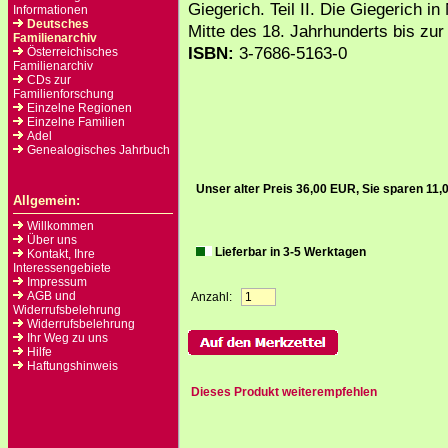
Giegerich. Teil II. Die Giegerich 
Informationen
Deutsches
Mitte des 18. Jahrhunderts bis zu
Familienarchiv
ISBN:
3-7686-5163-0
Österreichisches
Familienarchiv
CDs zur
Familienforschung
Einzelne Regionen
Einzelne Familien
Adel
Genealogisches Jahrbuch
Unser alter Preis 36,00 EUR, Sie sparen 11
Allgemein:
Willkommen
Über uns
Lieferbar in 3-5 Werktagen
Kontakt, Ihre
Interessengebiete
Impressum
AGB und
Anzahl:
Widerrufsbelehrung
Widerrufsbelehrung
Ihr Weg zu uns
Hilfe
Haftungshinweis
Dieses Produkt weiterempfehlen