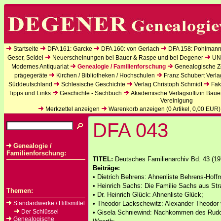
Startseite
DFA 161: Garcke
DFA 160: von Gerlach
DFA 158: Pohlmann
Geser, Seidel
Neuerscheinungen bei Bauer & Raspe und bei Degener
UN
Modernes Antiquariat
Genealogie / Familienforschung
Genealogische Ze
prägegeräte
Kirchen / Bibliotheken / Hochschulen
Franz Schubert Verla
Süddeutschland
Schlesische Geschichte
Verlag Christoph Schmidt
Fak
Tipps und Links
Geschichte - Sachbuch
Akademische Verlagsoffizin Baue
Vereinigung
Merkzettel anzeigen
Warenkorb anzeigen (
0
Artikel,
0,00
EUR)
DFA 043
Genealogie /
Familienforschung:
TITEL:
Deutsches Familienarchiv Bd. 43 (19
Beiträge:
• Dietrich Behrens: Ahnenliste Behrens-Hoff
• Heinrich Sachs: Die Familie Sachs aus St
Themen:
• Dr. Heinrich Glück: Ahnenliste Glück;
Standardwerke / Hilfsmittel
• Theodor Lackschewitz: Alexander Theodor 
Der Schlüssel
• Gisela Schniewind: Nachkommen des Rudolf
Genealogische