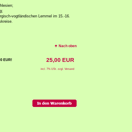
hlesien;
g;
irgisch-vogtländischen Lemmel im 15.-16.
skreise.
Nach oben
25,00 EUR
,00 EUR!
incl. 7% USt. zzgl. Versand