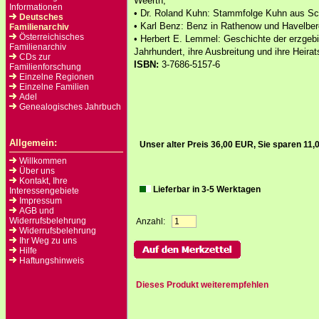
Weerth;
Informationen
• Dr. Roland Kuhn: Stammfolge Kuhn aus Sc
Deutsches
• Karl Benz: Benz in Rathenow und Havelber
Familienarchiv
Österreichisches
• Herbert E. Lemmel: Geschichte der erzgeb
Familienarchiv
Jahrhundert, ihre Ausbreitung und ihre Heirat
CDs zur
ISBN:
3-7686-5157-6
Familienforschung
Einzelne Regionen
Einzelne Familien
Adel
Genealogisches Jahrbuch
Allgemein:
Unser alter Preis 36,00 EUR, Sie sparen 11
Willkommen
Über uns
Kontakt, Ihre
Lieferbar in 3-5 Werktagen
Interessengebiete
Impressum
AGB und
Widerrufsbelehrung
Anzahl:
Widerrufsbelehrung
Ihr Weg zu uns
Hilfe
Haftungshinweis
Dieses Produkt weiterempfehlen