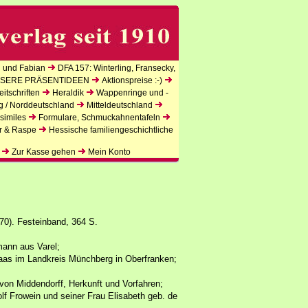
 und Fabian
DFA 157: Winterling, Fransecky,
SERE PRÄSENTIDEEN
Aktionspreise :-)
itschriften
Heraldik
Wappenringe und -
g / Norddeutschland
Mitteldeutschland
similes
Formulare, Schmuckahnentafeln
r & Raspe
Hessische familiengeschichtliche
Zur Kasse gehen
Mein Konto
70). Festeinband, 364 S.
mann aus Varel;
raas im Landkreis Münchberg in Oberfranken;
von Middendorff, Herkunft und Vorfahren;
 Frowein und seiner Frau Elisabeth geb. de