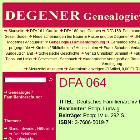
Startseite
DFA 161: Garcke
DFA 160: von Gerlach
DFA 158: Pohlmann
Geser, Seidel
Neuerscheinungen bei Bauer & Raspe und bei Degener
UN
Modernes Antiquariat
Genealogie / Familienforschung
Genealogische Ze
prägegeräte
Kirchen / Bibliotheken / Hochschulen
Franz Schubert Verla
Süddeutschland
Schlesische Geschichte
Verlag Christoph Schmidt
Fak
Tipps und Links
Geschichte - Sachbuch
Akademische Verlagsoffizin Baue
Vereinigung
Merkzettel anzeigen
Warenkorb anzeigen (
0
Artikel,
0,00
EUR)
DFA 064
Genealogie /
Familienforschung:
TITEL:
Deutsches Familienarchiv 
Bearbeiter:
Popp, Ludwig
Beiträge:
Popp; IV u. 292 S.
Themen:
ISBN:
3-7686-5019-7
Standardwerke / Hilfsmittel
Der Schlüssel
Genealogische