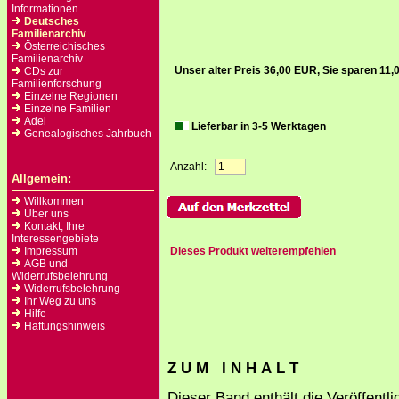
Informationen
Deutsches
Familienarchiv
Österreichisches
Familienarchiv
Unser alter Preis 36,00 EUR, Sie sparen 11
CDs zur
Familienforschung
Einzelne Regionen
Einzelne Familien
Adel
Lieferbar in 3-5 Werktagen
Genealogisches Jahrbuch
Anzahl:
Allgemein:
Willkommen
Über uns
Kontakt, Ihre
Interessengebiete
Impressum
Dieses Produkt weiterempfehlen
AGB und
Widerrufsbelehrung
Widerrufsbelehrung
Ihr Weg zu uns
Hilfe
Haftungshinweis
Z U M I N H A L T
Dieser Band enthält die Veröffentl