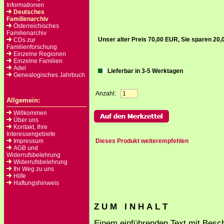
Informationen
Deutsches
Familienarchiv
Österreichisches
Familienarchiv
Unser alter Preis 70,00 EUR, Sie sparen 20
CDs zur
Familienforschung
Einzelne Regionen
Einzelne Familien
Adel
Lieferbar in 3-5 Werktagen
Genealogisches Jahrbuch
Anzahl:
Allgemein:
Willkommen
Über uns
Kontakt, Ihre
Interessengebiete
Impressum
Dieses Produkt weiterempfehlen
AGB und
Widerrufsbelehrung
Widerrufsbelehrung
Ihr Weg zu uns
Hilfe
Haftungshinweis
Z U M I N H A L T
Einem einführenden Text mit Bes