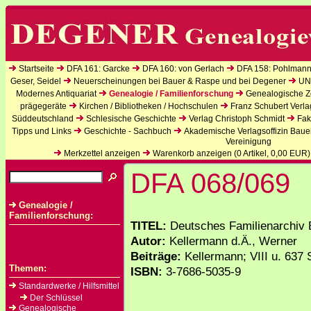
Startseite
DFA 161: Garcke
DFA 160: von Gerlach
DFA 158: Pohlmann
Geser, Seidel
Neuerscheinungen bei Bauer & Raspe und bei Degener
UN
Modernes Antiquariat
Genealogie / Familienforschung
Genealogische Ze
prägegeräte
Kirchen / Bibliotheken / Hochschulen
Franz Schubert Verla
Süddeutschland
Schlesische Geschichte
Verlag Christoph Schmidt
Fak
Tipps und Links
Geschichte - Sachbuch
Akademische Verlagsoffizin Baue
Vereinigung
Merkzettel anzeigen
Warenkorb anzeigen (
0
Artikel,
0,00
EUR)
DFA 068/069
Genealogie /
Familienforschung:
TITEL:
Deutsches Familienarchiv 
Autor:
Kellermann d.Ä., Werner
Beiträge:
Kellermann; VIII u. 637 
Themen:
ISBN:
3-7686-5035-9
Standardwerke / Hilfsmittel
Der Schlüssel
Genealogische