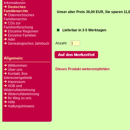
Informationen
Deutsches
Familienarchiv
Unser alter Preis 36,00 EUR, Sie sparen 11
Österreichisches
Familienarchiv
CDs zur
Familienforschung
Lieferbar in 3-5 Werktagen
Einzelne Regionen
Einzelne Familien
Adel
Anzahl:
Genealogisches Jahrbuch
Allgemein:
Willkommen
Dieses Produkt weiterempfehlen
Über uns
Kontakt, Ihre
Interessengebiete
Impressum
AGB und
Widerrufsbelehrung
Widerrufsbelehrung
Ihr Weg zu uns
Hilfe
Haftungshinweis