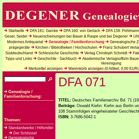
Startseite
DFA 161: Garcke
DFA 160: von Gerlach
DFA 158: Pohlmann
Geser, Seidel
Neuerscheinungen bei Bauer & Raspe und bei Degener
UN
Modernes Antiquariat
Genealogie / Familienforschung
Genealogische Ze
prägegeräte
Kirchen / Bibliotheken / Hochschulen
Franz Schubert Verla
Süddeutschland
Schlesische Geschichte
Verlag Christoph Schmidt
Fak
Tipps und Links
Geschichte - Sachbuch
Akademische Verlagsoffizin Baue
Vereinigung
Merkzettel anzeigen
Warenkorb anzeigen (
0
Artikel,
0,00
EUR)
DFA 071
Genealogie /
Familienforschung:
TITEL:
Deutsches Familienarchiv Bd. 71 (19
Beiträge:
Oswald Kiehn: Kiehn aus Berlin u
108 Stammfolgen eingeheirateter Geschlecht
ISBN:
3-7686-5042-1
Themen:
Standardwerke / Hilfsmittel
Der Schlüssel
Genealogische