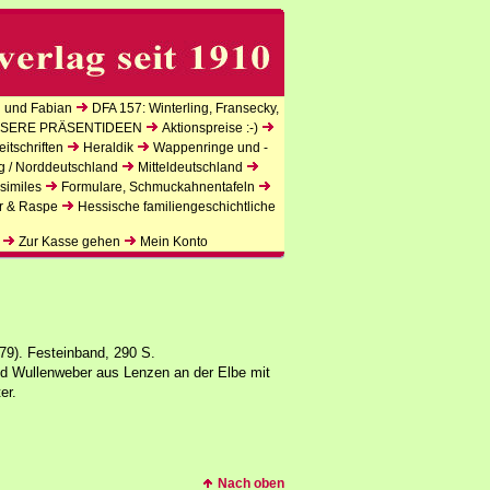
 und Fabian
DFA 157: Winterling, Fransecky,
SERE PRÄSENTIDEEN
Aktionspreise :-)
itschriften
Heraldik
Wappenringe und -
g / Norddeutschland
Mitteldeutschland
similes
Formulare, Schmuckahnentafeln
r & Raspe
Hessische familiengeschichtliche
Zur Kasse gehen
Mein Konto
79). Festeinband, 290 S.
nd Wullenweber aus Lenzen an der Elbe mit
er.
Nach oben