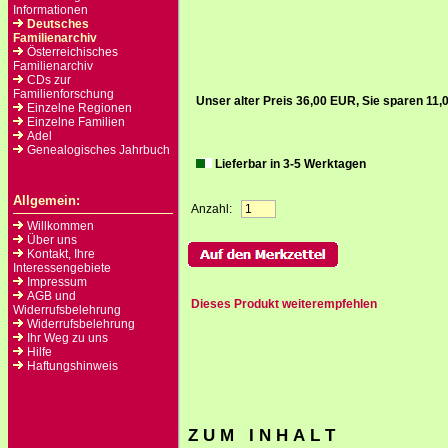
Informationen
Deutsches
Familienarchiv
Österreichisches
Familienarchiv
CDs zur
Familienforschung
Unser alter Preis 36,00 EUR, Sie sparen 11
Einzelne Regionen
Einzelne Familien
Adel
Genealogisches Jahrbuch
Lieferbar in 3-5 Werktagen
Allgemein:
Anzahl:
Willkommen
Über uns
Kontakt, Ihre
Interessengebiete
Impressum
AGB und
Dieses Produkt weiterempfehlen
Widerrufsbelehrung
Widerrufsbelehrung
Ihr Weg zu uns
Hilfe
Haftungshinweis
Z U M I N H A L T