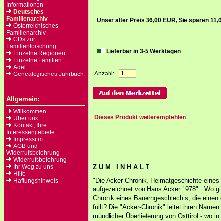
Informationen
Deutsches
Familienarchiv
Unser alter Preis 36,00 EUR, Sie sparen 11
Österreichisches
Familienarchiv
CDs zur
Familienforschung
Lieferbar in 3-5 Werktagen
Einzelne Regionen
Einzelne Familien
Adel
Anzahl:
Genealogisches Jahrbuch
Allgemein:
Willkommen
Dieses Produkt weiterempfehlen
Über uns
Kontakt, Ihre
Interessengebiete
Impressum
AGB und
Widerrufsbelehrung
Widerrufsbelehrung
Ihr Weg zu uns
Z U M I N H A L T
Hilfe
"Die Acker-Chronik, Heimatgeschichte eines
Haftungshinweis
aufgezeichnet von Hans Acker 1978" . Wo gi
Chronik eines Bauerngeschlechts, die einen
füllt? Die "Acker-Chronik" leitet ihren Namen
mündlicher Überlieferung von Osttirol - wo i