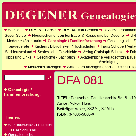
Startseite
DFA 161: Garcke
DFA 160: von Gerlach
DFA 158: Pohlmann
Geser, Seidel
Neuerscheinungen bei Bauer & Raspe und bei Degener
UN
Modernes Antiquariat
Genealogie / Familienforschung
Genealogische Ze
prägegeräte
Kirchen / Bibliotheken / Hochschulen
Franz Schubert Verla
Süddeutschland
Schlesische Geschichte
Verlag Christoph Schmidt
Fak
Tipps und Links
Geschichte - Sachbuch
Akademische Verlagsoffizin Baue
Vereinigung
Merkzettel anzeigen
Warenkorb anzeigen (
0
Artikel,
0,00
EUR)
DFA 081
Genealogie /
Familienforschung:
TITEL:
Deutsches Familienarchiv Bd. 81 (19
Autor:
Acker, Hans
Beiträge:
Acker; 382 S., 32 Abb.
ISBN:
3-7686-5060-X
Themen:
Standardwerke / Hilfsmittel
Der Schlüssel
Genealogische