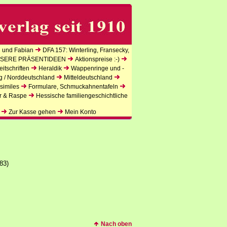
 und Fabian
DFA 157: Winterling, Fransecky,
SERE PRÄSENTIDEEN
Aktionspreise :-)
itschriften
Heraldik
Wappenringe und -
g / Norddeutschland
Mitteldeutschland
similes
Formulare, Schmuckahnentafeln
r & Raspe
Hessische familiengeschichtliche
Zur Kasse gehen
Mein Konto
83)
Nach oben