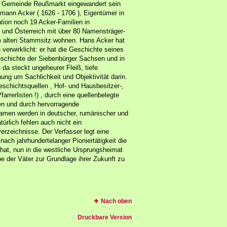
che Gemeinde Reußmarkt eingewandert sein
rmann Acker ( 1626 - 1706 ), Eigentümer in
ation noch 19 Acker-Familien in
und Österreich mit über 80 Namensträger-
 alten Stammsitz wohnen. Hans Acker hat
verwirklicht: er hat die Geschichte seines
schichte der Siebenbürger Sachsen und in
da steckt ungeheurer Fleiß, tiefe
ng um Sachlichkeit und Objektivität darin.
eschichtsquellen , Hof- und Hausbesitzer-,
rrerlisten !) , durch eine quellenbelegte
n und durch hervorragende
namen werden in deutscher, rumänischer und
ürlich fehlen auch nicht ein
verzeichnisse. Der Verfasser legt eine
nach jahrhundertelanger Pioniertätigkeit die
hat, nun in die westliche Ursprungsheimat
 der Väter zur Grundlage ihrer Zukunft zu
Nach oben
Druckbare Version