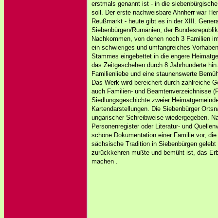
erstmals genannt ist - in die siebenbürgis
soll. Der erste nachweisbare Ahnherr war He
Reußmarkt - heute gibt es in der XIII. Gener
Siebenbürgen/Rumänien, der Bundesrepublik 
Nachkommen, von denen noch 3 Familien im
ein schwieriges und umfangreiches Vorhaben 
Stammes eingebettet in die engere Heimatge
das Zeitgeschehen durch 8 Jahrhunderte hin: 
Familienliebe und eine staunenswerte Bemühu
Das Werk wird bereichert durch zahlreiche G
auch Familien- und Beamtenverzeichnisse (Pfa
Siedlungsgeschichte zweier Heimatgemeinde
Kartendarstellungen. Die Siebenbürger Orts
ungarischer Schreibweise wiedergegeben. Nat
Personenregister oder Literatur- und Quellen
schöne Dokumentation einer Familie vor, die 
sächsische Tradition in Siebenbürgen gelebt 
zurückkehren mußte und bemüht ist, das Erbe
machen .