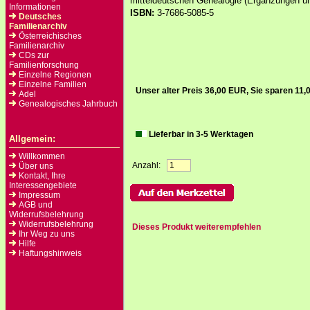
mitteldeutschen Genealogie (Ergänzungen un
Informationen
ISBN:
3-7686-5085-5
Deutsches
Familienarchiv
Österreichisches
Familienarchiv
CDs zur
Familienforschung
Einzelne Regionen
Einzelne Familien
Unser alter Preis 36,00 EUR, Sie sparen 11
Adel
Genealogisches Jahrbuch
Lieferbar in 3-5 Werktagen
Allgemein:
Willkommen
Anzahl:
Über uns
Kontakt, Ihre
Interessengebiete
Impressum
AGB und
Widerrufsbelehrung
Widerrufsbelehrung
Dieses Produkt weiterempfehlen
Ihr Weg zu uns
Hilfe
Haftungshinweis