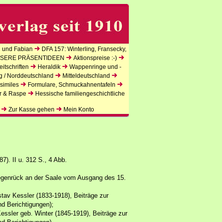
 und Fabian
DFA 157: Winterling, Fransecky,
SERE PRÄSENTIDEEN
Aktionspreise :-)
itschriften
Heraldik
Wappenringe und -
g / Norddeutschland
Mitteldeutschland
similes
Formulare, Schmuckahnentafeln
r & Raspe
Hessische familiengeschichtliche
Zur Kasse gehen
Mein Konto
7). II u. 312 S., 4 Abb.
Ziegenrück an der Saale vom Ausgang des 15.
stav Kessler (1833-1918), Beiträge zur
d Berichtigungen);
Kessler geb. Winter (1845-1919), Beiträge zur