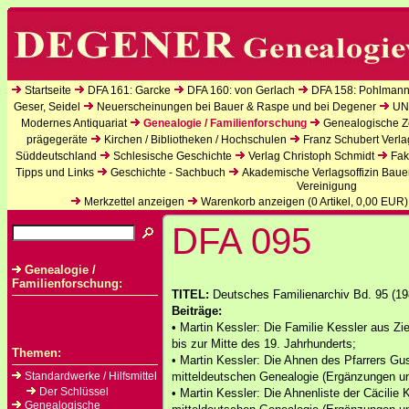
Startseite
DFA 161: Garcke
DFA 160: von Gerlach
DFA 158: Pohlmann
Geser, Seidel
Neuerscheinungen bei Bauer & Raspe und bei Degener
UN
Modernes Antiquariat
Genealogie / Familienforschung
Genealogische Ze
prägegeräte
Kirchen / Bibliotheken / Hochschulen
Franz Schubert Verla
Süddeutschland
Schlesische Geschichte
Verlag Christoph Schmidt
Fak
Tipps und Links
Geschichte - Sachbuch
Akademische Verlagsoffizin Baue
Vereinigung
Merkzettel anzeigen
Warenkorb anzeigen (
0
Artikel,
0,00
EUR)
DFA 095
Genealogie /
Familienforschung:
TITEL:
Deutsches Familienarchiv Bd. 95 (198
Beiträge:
• Martin Kessler: Die Familie Kessler aus 
bis zur Mitte des 19. Jahrhunderts;
Themen:
• Martin Kessler: Die Ahnen des Pfarrers Gu
Standardwerke / Hilfsmittel
mitteldeutschen Genealogie (Ergänzungen un
Der Schlüssel
• Martin Kessler: Die Ahnenliste der Cäcilie 
Genealogische